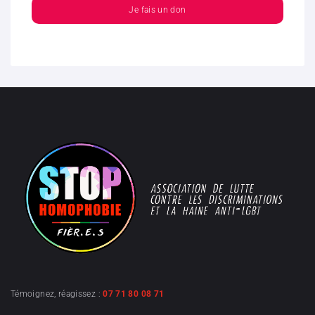
Je fais un don
Témoignez, réagissez :
07 71 80 08 71