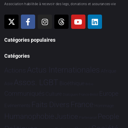
Association habilitée à recevoir des legs, donations et assurances-vie
Catégories populaires
Catégories
Actus Internationales
Actions
Afrique
Assos. LGBT
Bioéthique
Asie
Brève
Communiqués
Europe
Culture
Dialogues France-Brésil
France
Faits Divers
Evénements
Hommage
Humanophobie
Justice
People
Partenariat