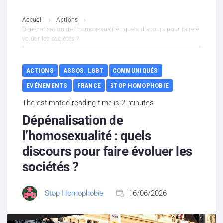
L’association
Accueil
Actions
Dépénalisation de l’homosexualité : quels discours pour faire é
voluer les sociétés ?
Contenus litigieux
Nous soutenir
ACTIONS
ASSOS. LGBT
COMMUNIQUÉS
EVÉNEMENTS
FRANCE
STOP HOMOPHOBIE
Boutique
The estimated reading time is 2 minutes
Partenaires
Dépénalisation de
l’homosexualité : quels
Contacts
discours pour faire évoluer les
sociétés ?
Hébergement solidaire
Stop Homophobie
16/06/2026