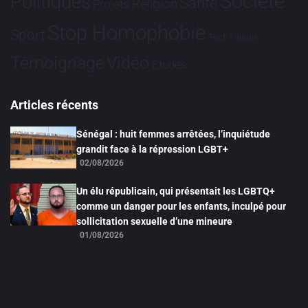
Société
Politiques
Santé
Religion
Projets
Stop Homophobie
Sport
Tech
Tribune
Vidéo
Témoignage
Études
Articles récents
Sénégal : huit femmes arrêtées, l’inquiétude
grandit face à la répression LGBT+
02/08/2026
Un élu républicain, qui présentait les LGBTQ+
comme un danger pour les enfants, inculpé pour
sollicitation sexuelle d’une mineure
01/08/2026