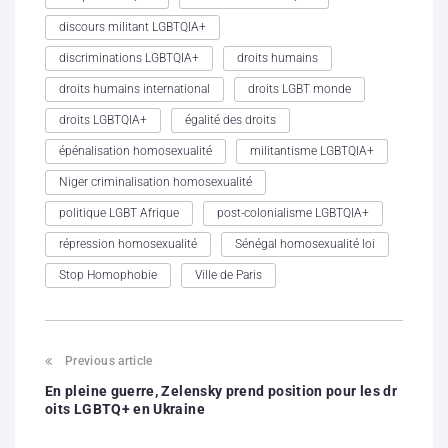
discours militant LGBTQIA+
discriminations LGBTQIA+
droits humains
droits humains international
droits LGBT monde
droits LGBTQIA+
égalité des droits
épénalisation homosexualité
militantisme LGBTQIA+
Niger criminalisation homosexualité
politique LGBT Afrique
post-colonialisme LGBTQIA+
répression homosexualité
Sénégal homosexualité loi
Stop Homophobie
Ville de Paris
Previous article
En pleine guerre, Zelensky prend position pour les dr
oits LGBTQ+ en Ukraine