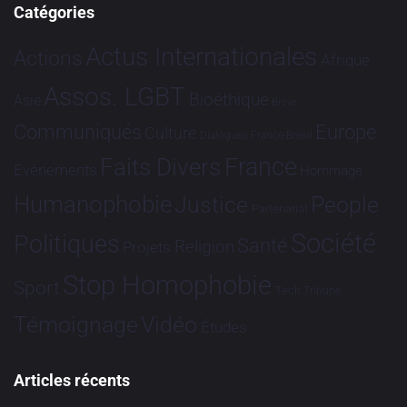
Catégories
Actus Internationales
Actions
Afrique
Assos. LGBT
Bioéthique
Asie
Brève
Communiqués
Europe
Culture
Dialogues France-Brésil
France
Faits Divers
Evénements
Hommage
Humanophobie
Justice
People
Partenariat
Société
Politiques
Santé
Religion
Projets
Stop Homophobie
Sport
Tech
Tribune
Vidéo
Témoignage
Études
Articles récents