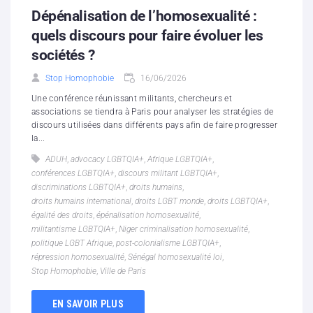
Dépénalisation de l’homosexualité :
quels discours pour faire évoluer les
sociétés ?
Stop Homophobie
16/06/2026
Une conférence réunissant militants, chercheurs et
associations se tiendra à Paris pour analyser les stratégies de
discours utilisées dans différents pays afin de faire progresser
la...
ADUH
,
advocacy LGBTQIA+
,
Afrique LGBTQIA+
,
conférences LGBTQIA+
,
discours militant LGBTQIA+
,
discriminations LGBTQIA+
,
droits humains
,
droits humains international
,
droits LGBT monde
,
droits LGBTQIA+
,
égalité des droits
,
épénalisation homosexualité
,
militantisme LGBTQIA+
,
Niger criminalisation homosexualité
,
politique LGBT Afrique
,
post-colonialisme LGBTQIA+
,
répression homosexualité
,
Sénégal homosexualité loi
,
Stop Homophobie
,
Ville de Paris
EN SAVOIR PLUS