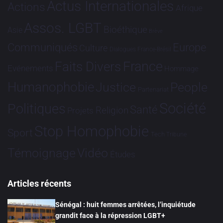
Actus Internationales
Actions
Afrique
Assos. LGBT
Bioéthique
Asie
Brève
Communiqués
Europe
Culture
Dialogues France-Brésil
France
Faits Divers
Evénements
Hommage
Humanophobie
Justice
People
Partenariat
Société
Politiques
Santé
Religion
Projets
Stop Homophobie
Sport
Tech
Tribune
Vidéo
Témoignage
Études
Articles récents
Sénégal : huit femmes arrêtées, l’inquiétude
grandit face à la répression LGBT+