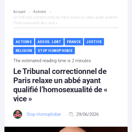
L’association
Accueil
Actions
Le Tribunal correctionnel de Paris relaxe un abbé ayant qualifié
l’homosexualité de « vice »
Contenus litigieux
Nous soutenir
ACTIONS
ASSOS. LGBT
FRANCE
JUSTICE
RELIGION
STOP HOMOPHOBIE
Boutique
The estimated reading time is 2 minutes
Partenaires
Le Tribunal correctionnel de
Paris relaxe un abbé ayant
Contacts
qualifié l’homosexualité de «
vice »
Hébergement solidaire
Stop Homophobie
29/06/2026