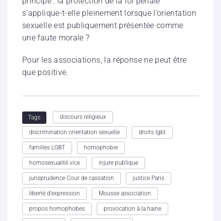
principe : la protection de la loi pénale
s’applique-t-elle pleinement lorsque l’orientation
sexuelle est publiquement présentée comme
une faute morale ?
Pour les associations, la réponse ne peut être
que positive.
discours religieux
Tags
discrimination orientation sexuelle
droits lgbt
familles LGBT
homophobie
homosexualité vice
injure publique
jurisprudence Cour de cassation
justice Paris
liberté d’expression
Mousse association
propos homophobes
provocation à la haine