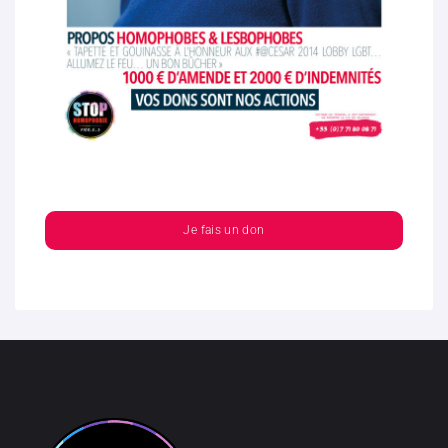
Je fais un don