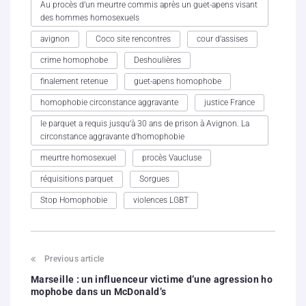
Au procès d’un meurtre commis après un guet-apens visant
des hommes homosexuels
avignon
Coco site rencontres
cour d’assises
crime homophobe
Deshoulières
finalement retenue
guet-apens homophobe
homophobie circonstance aggravante
justice France
le parquet a requis jusqu’à 30 ans de prison à Avignon. La
circonstance aggravante d’homophobie
meurtre homosexuel
procès Vaucluse
réquisitions parquet
Sorgues
Stop Homophobie
violences LGBT
Previous article
Marseille : un influenceur victime d’une agression ho
mophobe dans un McDonald’s