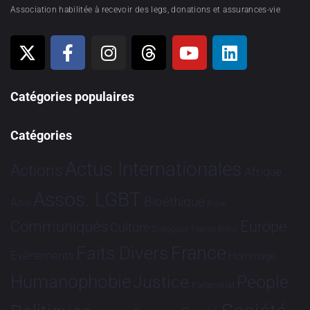
Association habilitée à recevoir des legs, donations et assurances-vie
Catégories populaires
Catégories
Actus Internationales
Actions
Afrique
Assos. LGBT
Bioéthique
Asie
Brève
Communiqués
Europe
Culture
Dialogues France-Brésil
France
Faits Divers
Evénements
Hommage
Humanophobie
Justice
People
Partenariat