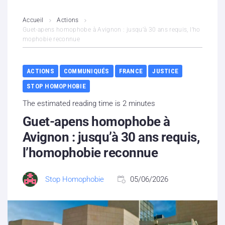
L’association
Accueil
Actions
Guet-apens homophobe à Avignon : jusqu’à 30 ans requis, l’ho
mophobie reconnue
Contenus litigieux
Nous soutenir
ACTIONS
COMMUNIQUÉS
FRANCE
JUSTICE
STOP HOMOPHOBIE
Boutique
The estimated reading time is 2 minutes
Partenaires
Guet-apens homophobe à
Avignon : jusqu’à 30 ans requis,
Contacts
l’homophobie reconnue
Hébergement solidaire
Stop Homophobie
05/06/2026