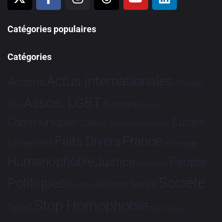
Catégories populaires
Catégories
Actus Internationales
Actions
Afrique
Assos. LGBT
Bioéthique
Asie
Brève
Communiqués
Europe
Culture
Dialogues France-Brésil
France
Faits Divers
Evénements
Hommage
Humanophobie
Justice
People
Partenariat
Société
Politiques
Santé
Religion
Projets
Stop Homophobie
Sport
Tech
Tribune