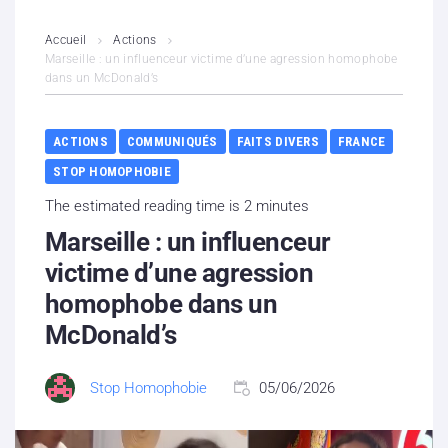
L’association
Accueil
Actions
Marseille : un influenceur victime d’une agression homophobe
dans un McDonald’s
Contenus litigieux
Nous soutenir
ACTIONS
COMMUNIQUÉS
FAITS DIVERS
FRANCE
STOP HOMOPHOBIE
Boutique
The estimated reading time is 2 minutes
Partenaires
Marseille : un influenceur
victime d’une agression
Contacts
homophobe dans un
McDonald’s
Hébergement solidaire
Stop Homophobie
05/06/2026