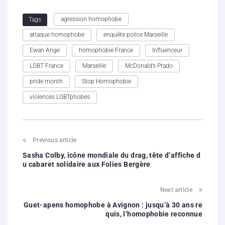
agression homophobe
Tags
attaque homophobe
enquête police Marseille
Ewan Ange
homophobie France
Influenceur
LGBT France
Marseille
McDonald’s Prado
pride month
Stop Homophobie
violences LGBTphobes
Previous article
Sasha Colby, icône mondiale du drag, tête d’affiche d
u cabaret solidaire aux Folies Bergère
Next article
Guet-apens homophobe à Avignon : jusqu’à 30 ans re
quis, l’homophobie reconnue