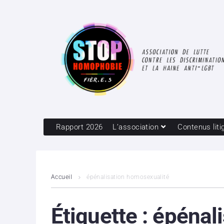
Rapport 2026
L’association
Contenus liti
Accueil
épénalisation homosexualité
Étiquette :
épénali