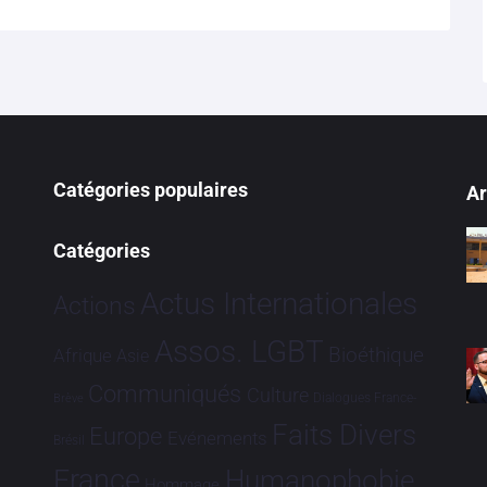
Catégories populaires
Ar
Catégories
Actus Internationales
Actions
Assos. LGBT
Bioéthique
Afrique
Asie
Communiqués
Culture
Dialogues France-
Brève
Faits Divers
Europe
Evénements
Brésil
France
Humanophobie
Hommage