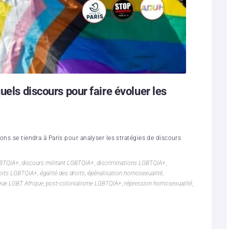
uels discours pour faire évoluer les
ons se tiendra à Paris pour analyser les stratégies de discours
GBTQIA+
,
discours militant LGBTQIA+
,
discriminations LGBTQIA+
,
oits LGBTQIA+
,
égalité des droits
,
épénalisation homosexualité
,
ique LGBT Afrique
,
post-colonialisme LGBTQIA+
,
répression homosexualité
,