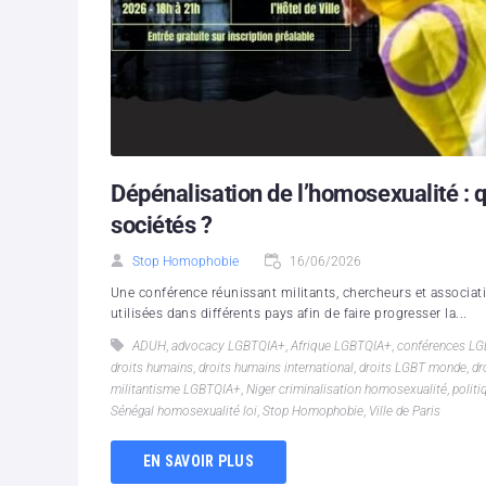
Dépénalisation de l’homosexualité : q
sociétés ?
Stop Homophobie
16/06/2026
Une conférence réunissant militants, chercheurs et associati
utilisées dans différents pays afin de faire progresser la...
ADUH
,
advocacy LGBTQIA+
,
Afrique LGBTQIA+
,
conférences L
droits humains
,
droits humains international
,
droits LGBT monde
,
dr
militantisme LGBTQIA+
,
Niger criminalisation homosexualité
,
polit
Sénégal homosexualité loi
,
Stop Homophobie
,
Ville de Paris
EN SAVOIR PLUS