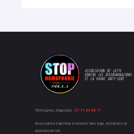
Témoignez, réagissez :
07 71 80 08 71
Association habilitée à recevoir des legs, donations et
assurances-vie