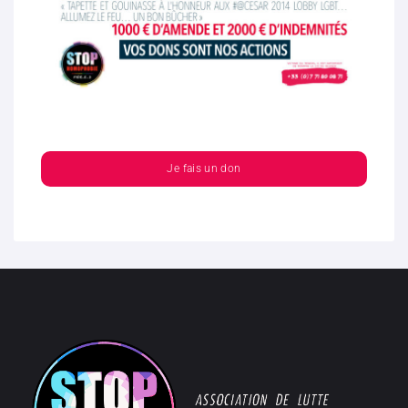
Je fais un don