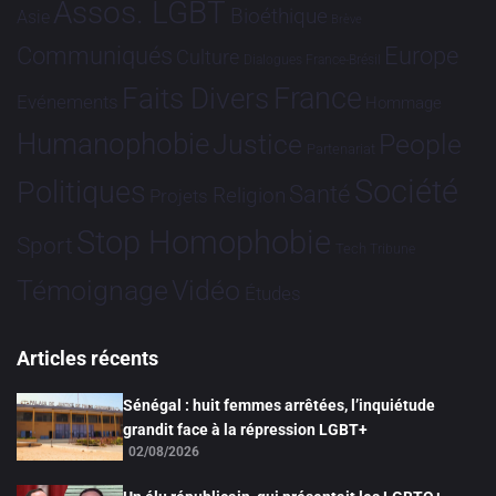
Assos. LGBT
Bioéthique
Asie
Brève
Communiqués
Europe
Culture
Dialogues France-Brésil
France
Faits Divers
Evénements
Hommage
Humanophobie
Justice
People
Partenariat
Société
Politiques
Santé
Religion
Projets
Stop Homophobie
Sport
Tech
Tribune
Vidéo
Témoignage
Études
Articles récents
Sénégal : huit femmes arrêtées, l’inquiétude
grandit face à la répression LGBT+
02/08/2026