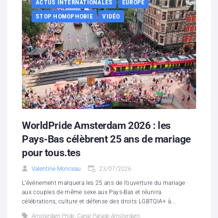
ACTUS INTERNATIONALES
EUROPE
STOP HOMOPHOBIE
VIDÉO
WorldPride Amsterdam 2026 : les
Pays-Bas célèbrent 25 ans de mariage
pour tous.tes
Valentine Monceau
23/07/2026
L’événement marquera les 25 ans de l’ouverture du mariage
aux couples de même sexe aux Pays-Bas et réunira
célébrations, culture et défense des droits LGBTQIA+ à...
Amsterdam Pride
,
Canal Parade Amsterdam
,