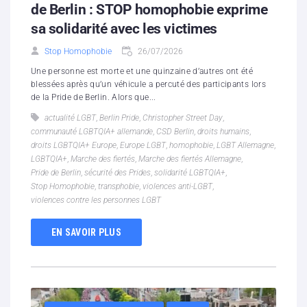
de Berlin : STOP homophobie exprime
sa solidarité avec les victimes
Stop Homophobie
26/07/2026
Une personne est morte et une quinzaine d’autres ont été
blessées après qu’un véhicule a percuté des participants lors
de la Pride de Berlin. Alors que...
actualité LGBT
,
Berlin Pride
,
Christopher Street Day
,
communauté LGBTQIA+ allemande
,
CSD Berlin
,
droits humains
,
droits LGBTQIA+ Europe
,
Europe LGBT
,
homophobie
,
LGBT Allemagne
,
LGBTQIA+
,
Marche des fiertés
,
Marche des fiertés Allemagne
,
Pride de Berlin
,
sécurité des Prides
,
solidarité LGBTQIA+
,
Stop Homophobie
,
transphobie
,
violences anti-LGBT
,
violences contre les personnes LGBT
EN SAVOIR PLUS