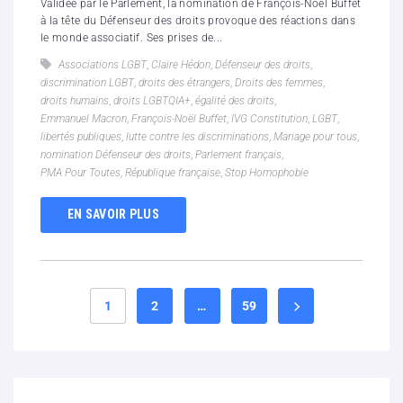
Validée par le Parlement, la nomination de François-Noël Buffet
à la tête du Défenseur des droits provoque des réactions dans
le monde associatif. Ses prises de...
Associations LGBT
,
Claire Hédon
,
Défenseur des droits
,
discrimination LGBT
,
droits des étrangers
,
Droits des femmes
,
droits humains
,
droits LGBTQIA+
,
égalité des droits
,
Emmanuel Macron
,
François-Noël Buffet
,
IVG Constitution
,
LGBT
,
libertés publiques
,
lutte contre les discriminations
,
Mariage pour tous
,
nomination Défenseur des droits
,
Parlement français
,
PMA Pour Toutes
,
République française
,
Stop Homophobie
EN SAVOIR PLUS
1
2
…
59