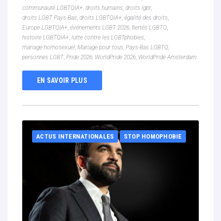
communauté LGBTQIA+
,
droits humains
,
droits lgbt
,
droits LGBT Pays-Bas
,
droits LGBTQIA+
,
égalité des droits
,
Europe LGBTQIA+
,
événements LGBT 2026
,
fiertés LGBTQ
,
histoire LGBTQIA+
,
lutte contre les LGBTphobies
,
mariage homosexuel
,
Mariage pour tous
,
Pays-Bas LGBTQ
,
personnes LGBT
,
Pride 2026
,
WorldPride 2026
,
WorldPride Amsterdam
EN SAVOIR PLUS
ACTUS INTERNATIONALES
STOP HOMOPHOBIE