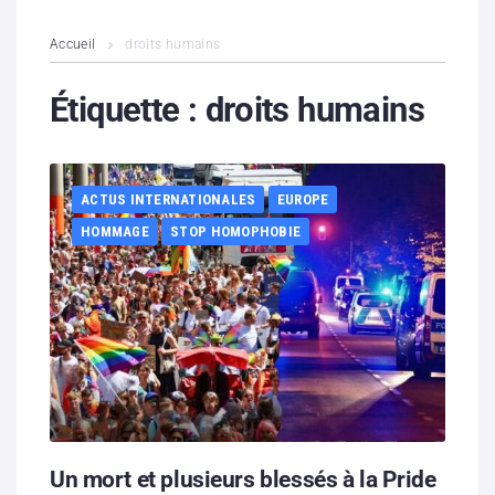
L’association
Accueil
droits humains
Contenus litigieux
Étiquette :
droits humains
Nous soutenir
ACTUS INTERNATIONALES
EUROPE
Boutique
HOMMAGE
STOP HOMOPHOBIE
Partenaires
Contacts
Hébergement solidaire
Un mort et plusieurs blessés à la Pride