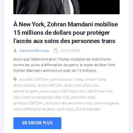
À New York, Zohran Mamdani mobilise
15 millions de dollars pour protéger
l’accès aux soins des personnes trans
Valentine Monceau
23/07/2026
Alors que l’administration Trump multiplie les restrictions
contre les soins d’affirmation de genre, le maire de New York
Zohran Mamdani annonce un plan de 15 millions...
actualité LGBTQIA+
,
administration Trump
,
Donald Trump
,
droits humains
,
droits LGBTQIA+
,
droits trans
,
États-Unis
,
identité de genre
,
jeunes trans
,
LGBT États-Unis
,
LGBTQ New York
,
lutte contre la transphobie
,
New York
,
personnes trans
,
politique LGBTQIA+
,
protection des personnes trans
,
santé transgenre
,
soins d’affirmation de genre
,
soins trans
,
Zohran Mamdani
EN SAVOIR PLUS