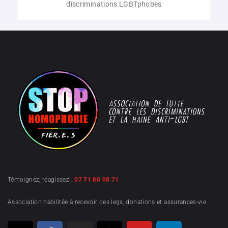
discriminations LGBTphobes​
Témoignez, réagissez :
07 71 80 08 71
Association habilitée à recevoir des legs, donations et assurances-vie