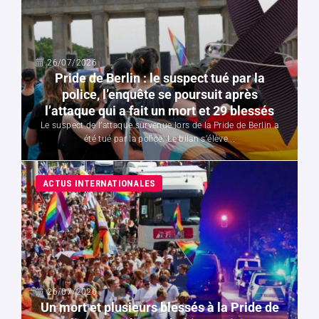
e
es
26/07/2026
Pride de Berlin : le suspect tué par la
police, l’enquête se poursuit après
l’attaque qui a fait un mort et 29 blessés
Le suspect de l’attaque survenue lors de la Pride de Berlin a
été tué par la police. Le bilan s’élève...
ACTUS INTERNATIONALES
n,
e
26/07/2026
Un mort et plusieurs blessés à la Pride de