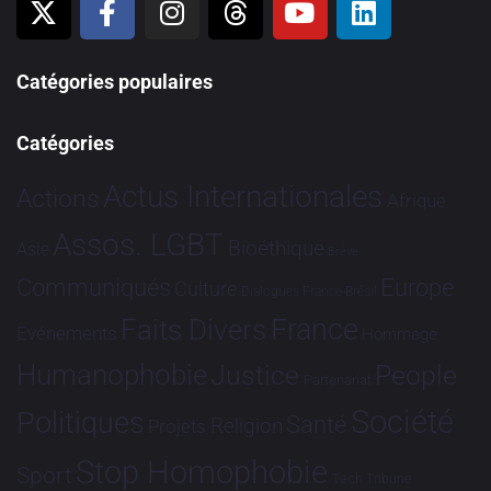
Catégories populaires
Catégories
Actus Internationales
Actions
Afrique
Assos. LGBT
Bioéthique
Asie
Brève
Communiqués
Europe
Culture
Dialogues France-Brésil
France
Faits Divers
Evénements
Hommage
Humanophobie
Justice
People
Partenariat
Société
Politiques
Santé
Religion
Projets
Stop Homophobie
Sport
Tech
Tribune