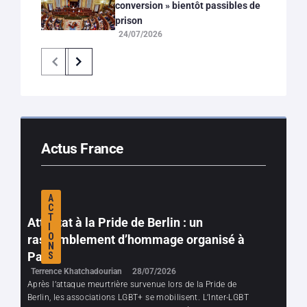
conversion » bientôt passibles de
prison
24/07/2026
Actus France
A
C
T
Attentat à la Pride de Berlin : un
I
O
rassemblement d’hommage organisé à
N
Paris
S
Terrence Khatchadourian
28/07/2026
Après l’attaque meurtrière survenue lors de la Pride de
Berlin, les associations LGBT+ se mobilisent. L’Inter-LGBT