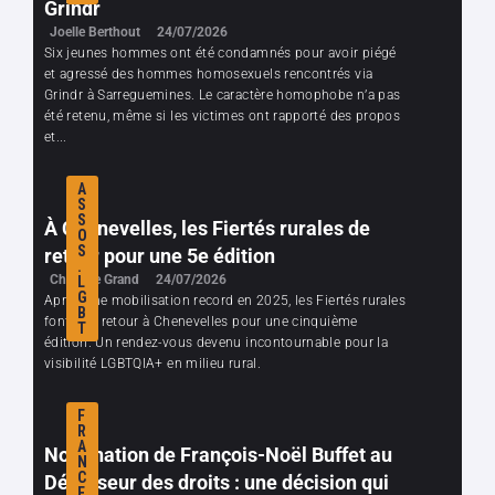
Grindr
Joelle Berthout
24/07/2026
Six jeunes hommes ont été condamnés pour avoir piégé
et agressé des hommes homosexuels rencontrés via
Grindr à Sarreguemines. Le caractère homophobe n’a pas
été retenu, même si les victimes ont rapporté des propos
et...
A
S
S
À Chenevelles, les Fiertés rurales de
O
S
retour pour une 5e édition
.
Chanelle Grand
24/07/2026
L
G
Après une mobilisation record en 2025, les Fiertés rurales
B
font leur retour à Chenevelles pour une cinquième
T
édition. Un rendez-vous devenu incontournable pour la
visibilité LGBTQIA+ en milieu rural.
F
R
A
Nomination de François-Noël Buffet au
N
C
Défenseur des droits : une décision qui
E