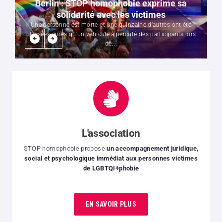
Berlin : STOP homophobie exprime sa
solidarité avec les victimes
Une personne est morte et une quinzaine d’autres ont été
blessées après qu’un véhicule a percuté des participants lors
de...
L'association
STOP homophobie propose
un accompagnement juridique,
social et psychologique immédiat aux personnes victimes
de LGBTQI+phobie
EN SAVOIR PLUS