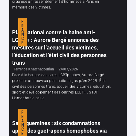
organise un rassemblement d’hommage à Paris en
mémoire des victimes.
F
R
A
Plan national contre la haine anti-
N
C
LGBTI+ : Aurore Bergé annonce des
E
mesures sur l’accueil des victimes,
l’éducation et l’état civil des personnes
trans
Terrence Khatchadourian
24/07/2026
Face à la hausse des actes LGBTphobes, Aurore Bergé
présente un nouveau plan national jusqu’en 2029. État
civil des personnes trans, accueil des victimes, éducation,
sport et développement des centres LGBT+ : STOP
Homophobie salue...
F
R
A
Sarreguemines : six condamnations
N
C
après des guet-apens homophobes via
E