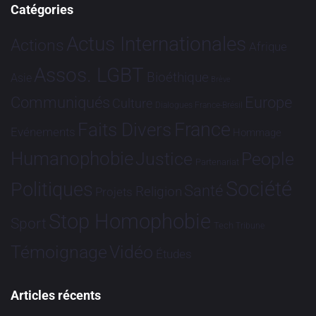
Catégories
Actus Internationales
Actions
Afrique
Assos. LGBT
Bioéthique
Asie
Brève
Communiqués
Europe
Culture
Dialogues France-Brésil
France
Faits Divers
Evénements
Hommage
Humanophobie
Justice
People
Partenariat
Société
Politiques
Santé
Religion
Projets
Stop Homophobie
Sport
Tech
Tribune
Vidéo
Témoignage
Études
Articles récents