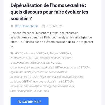
Dépénalisation de l’homosexualité :
quels discours pour faire évoluer les
sociétés ?
Stop Homophobie
16/06/2026
Une conférence réunissant militants, chercheurs et
associations se tiendra à Paris pour analyser les stratégies de
discours utilisées dans différents pays afin de faire progresser
la...
ADUH
,
advocacy LGBTQIA+
,
Afrique LGBTQIA+
,
conférences LGBTQIA+
,
discours militant LGBTQIA+
,
discriminations LGBTQIA+
,
droits humains
,
droits humains international
,
droits LGBT monde
,
droits LGBTQIA+
,
égalité des droits
,
épénalisation homosexualité
,
militantisme LGBTQIA+
,
Niger criminalisation homosexualité
,
politique LGBT Afrique
,
post-colonialisme LGBTQIA+
,
répression homosexualité
,
Sénégal homosexualité loi
,
Stop Homophobie
,
Ville de Paris
EN SAVOIR PLUS