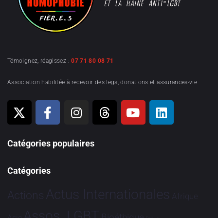
Témoignez, réagissez :
07 71 80 08 71
Association habilitée à recevoir des legs, donations et assurances-vie
Catégories populaires
Catégories
Actus Internationales
Actions
Afrique
Assos. LGBT
Bioéthique
Asie