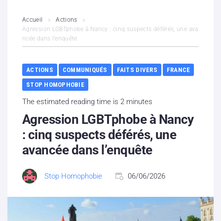
L’association
Accueil
Actions
Agression LGBTphobe à Nancy : cinq suspects déférés, une ava
ncée dans l’enquête
Contenus litigieux
Nous soutenir
ACTIONS
COMMUNIQUÉS
FAITS DIVERS
FRANCE
STOP HOMOPHOBIE
Boutique
The estimated reading time is 2 minutes
Partenaires
Agression LGBTphobe à Nancy
: cinq suspects déférés, une
Contacts
avancée dans l’enquête
Hébergement solidaire
Stop Homophobie
06/06/2026