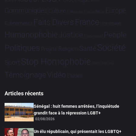
Brève
Communiqués
Europe
Culture
Dialogues France-Brésil
France
Faits Divers
Evénements
Hommage
Humanophobie
Justice
People
Partenariat
Société
Politiques
Santé
Religion
Projets
Stop Homophobie
Sport
Tech
Tribune
Vidéo
Témoignage
Études
Articles récents
Sénégal : huit femmes arrêtées, l’inquiétude
grandit face à la répression LGBT+
02/08/2026
Un élu républicain, qui présentait les LGBTQ+