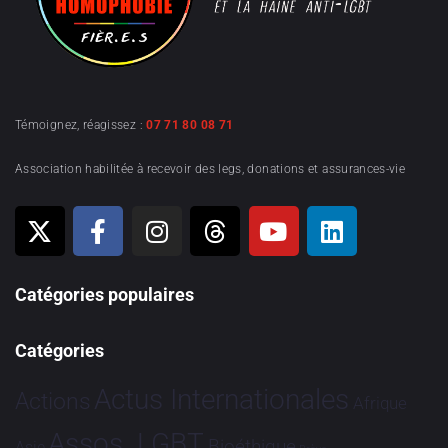
Témoignez, réagissez :
07 71 80 08 71
Association habilitée à recevoir des legs, donations et assurances-vie
Catégories populaires
Catégories
Actus Internationales
Actions
Afrique
Assos. LGBT
Bioéthique
Asie