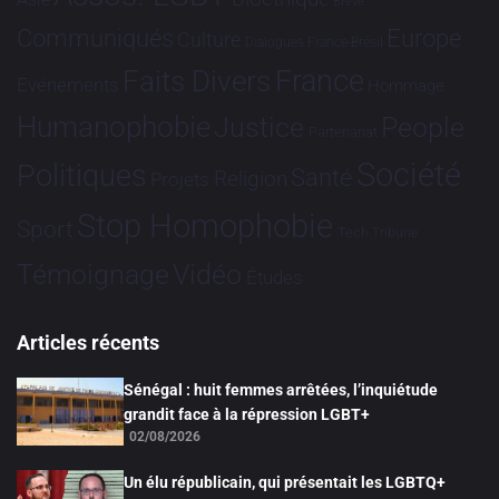
Brève
Communiqués
Europe
Culture
Dialogues France-Brésil
France
Faits Divers
Evénements
Hommage
Humanophobie
Justice
People
Partenariat
Société
Politiques
Santé
Religion
Projets
Stop Homophobie
Sport
Tech
Tribune
Vidéo
Témoignage
Études
Articles récents
Sénégal : huit femmes arrêtées, l’inquiétude
grandit face à la répression LGBT+
02/08/2026
Un élu républicain, qui présentait les LGBTQ+