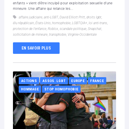
enfants » vient d'être inculpé pour exploitation sexuelle d’une
mineure. Une affaire qui relance les...
affaire judiciaire
,
anti-LGBT
,
David Elliott Pritt
,
droits lgbt
,
élu républicain
,
États-Unis
,
homophobie
,
LGBTQIA+
,
loi anti-trans
,
protection de l’enfance
,
Roblox
,
scandale politique
,
Snapchat
,
sollicitation de mineure
,
transphobie
,
Virginie-Occidentale
EN SAVOIR PLUS
ACTIONS
ASSOS. LGBT
EUROPE
FRANCE
HOMMAGE
STOP HOMOPHOBIE