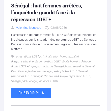
Sénégal : huit femmes arrêtées,
l’inquiétude grandit face à la
répression LGBT+
Valentine Monceau
02/08/2026
L’arrestation de huit femmes à Pikine-Guédiawaye relance les
inquiétudes sur la situation des personnes LGBT au Sénégal.
Dans un contexte de durcissement législatif, les associations
alertent...
arrestations LGBT
,
criminalisation homosexualité
,
diaspora africaine
,
discrimination LGBT
,
droits humains Afrique
,
droits LGBT Afrique
,
homophobie Sénégal
,
homosexualité Sénégal
,
Keur Massar
,
lesbiennes Sénégal
,
lesbophobie
,
LGBT Sénégal
,
personnes LGBT Sénégal
,
Pikine-Guédiawaye
,
répression LGBT
,
Sénégal
,
VIH Sénégal
,
violences LGBT
EN SAVOIR PLUS