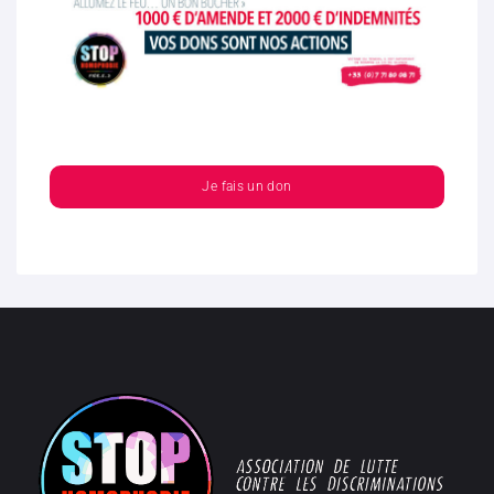
Je fais un don