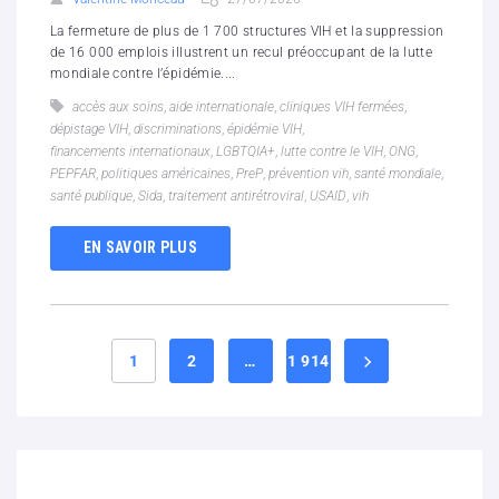
La fermeture de plus de 1 700 structures VIH et la suppression
de 16 000 emplois illustrent un recul préoccupant de la lutte
mondiale contre l’épidémie....
accès aux soins
,
aide internationale
,
cliniques VIH fermées
,
dépistage VIH
,
discriminations
,
épidémie VIH
,
financements internationaux
,
LGBTQIA+
,
lutte contre le VIH
,
ONG
,
PEPFAR
,
politiques américaines
,
PreP
,
prévention vih
,
santé mondiale
,
santé publique
,
Sida
,
traitement antirétroviral
,
USAID
,
vih
EN SAVOIR PLUS
1
2
…
1 914