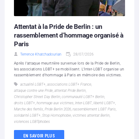
Attentat à la Pride de Berlin : un
rassemblement d’hommage organisé à
Paris
Terrence Khatchadourian
28/07/2026
Après l’attaque meurtrière survenue lors de la Pride de Berlin,
les associations LGBT+ se mobilisent. L’Inter-LGBT organise un
rassemblement d’hommage à Paris en mémoire des victimes.
actualité LGBT+
,
associations LGBT+ France
,
attaque contre une Pride
,
attentat Pride Berlin
,
Christopher Street Day Berlin
,
communauté LGBT+ Berlin
,
droits LGBT+
,
hommage aux victimes
,
Inter-LGBT
,
liberté LGBT+
,
Marche des fiertés
,
Pride Berlin 2026
,
rassemblement LGBT Paris
,
solidarité LGBT+
,
Stop Homophobie
,
victimes attentat Berlin
,
violences LGBTphobes
EN SAVOIR PLUS