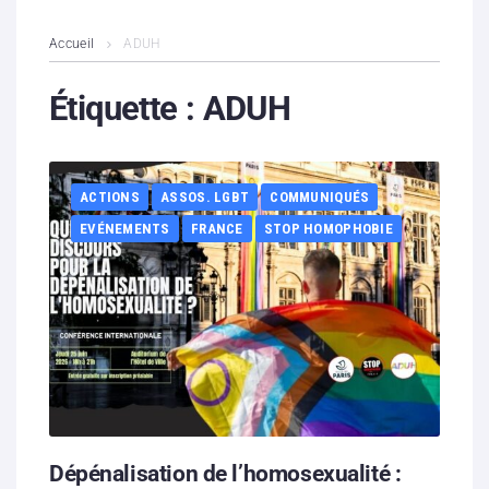
L’association
Accueil
ADUH
Contenus litigieux
Étiquette :
ADUH
Nous soutenir
ACTIONS
ASSOS. LGBT
COMMUNIQUÉS
Boutique
EVÉNEMENTS
FRANCE
STOP HOMOPHOBIE
Partenaires
Contacts
Hébergement solidaire
Dépénalisation de l’homosexualité :