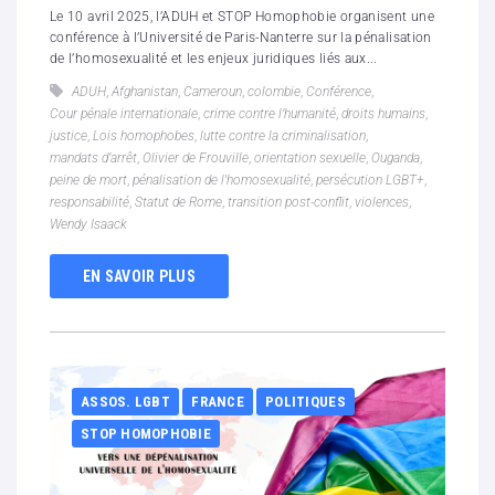
Le 10 avril 2025, l’ADUH et STOP Homophobie organisent une
conférence à l’Université de Paris-Nanterre sur la pénalisation
de l’homosexualité et les enjeux juridiques liés aux...
ADUH
,
Afghanistan
,
Cameroun
,
colombie
,
Conférence
,
Cour pénale internationale
,
crime contre l’humanité
,
droits humains
,
justice
,
Lois homophobes
,
lutte contre la criminalisation
,
mandats d’arrêt
,
Olivier de Frouville
,
orientation sexuelle
,
Ouganda
,
peine de mort
,
pénalisation de l'homosexualité
,
persécution LGBT+
,
responsabilité
,
Statut de Rome
,
transition post-conflit
,
violences
,
Wendy Isaack
EN SAVOIR PLUS
ASSOS. LGBT
FRANCE
POLITIQUES
STOP HOMOPHOBIE