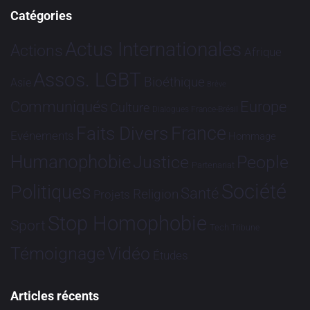
Catégories
Actus Internationales
Actions
Afrique
Assos. LGBT
Bioéthique
Asie
Brève
Communiqués
Europe
Culture
Dialogues France-Brésil
France
Faits Divers
Evénements
Hommage
Humanophobie
Justice
People
Partenariat
Société
Politiques
Santé
Religion
Projets
Stop Homophobie
Sport
Tech
Tribune
Vidéo
Témoignage
Études
Articles récents