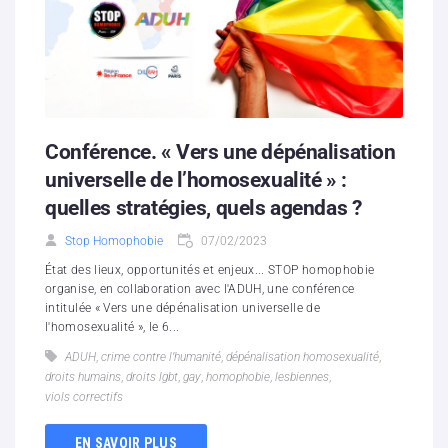
Conférence. « Vers une dépénalisation
universelle de l’homosexualité » :
quelles stratégies, quels agendas ?
Stop Homophobie
07/02/2023
État des lieux, opportunités et enjeux... STOP homophobie
organise, en collaboration avec l'ADUH, une conférence
intitulée « Vers une dépénalisation universelle de
l'homosexualité », le 6...
ADUH
,
crime contre l’humanité
,
dépénalisation homosexualité
,
droits humains
,
droits lgbt
,
gay
,
homophobie
,
lesbiennes
,
viols correctifs
EN SAVOIR PLUS