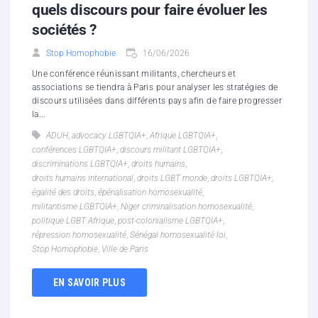
quels discours pour faire évoluer les
sociétés ?
Stop Homophobie
16/06/2026
Une conférence réunissant militants, chercheurs et
associations se tiendra à Paris pour analyser les stratégies de
discours utilisées dans différents pays afin de faire progresser
la...
ADUH
,
advocacy LGBTQIA+
,
Afrique LGBTQIA+
,
conférences LGBTQIA+
,
discours militant LGBTQIA+
,
discriminations LGBTQIA+
,
droits humains
,
droits humains international
,
droits LGBT monde
,
droits LGBTQIA+
,
égalité des droits
,
épénalisation homosexualité
,
militantisme LGBTQIA+
,
Niger criminalisation homosexualité
,
politique LGBT Afrique
,
post-colonialisme LGBTQIA+
,
répression homosexualité
,
Sénégal homosexualité loi
,
Stop Homophobie
,
Ville de Paris
EN SAVOIR PLUS