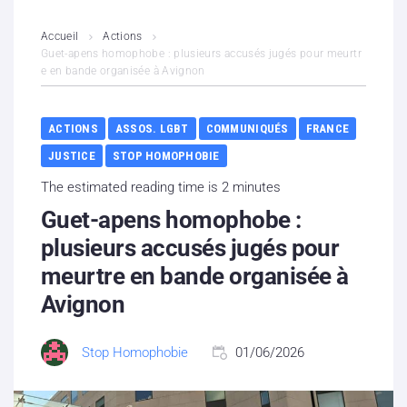
L’association
Accueil
Actions
Guet-apens homophobe : plusieurs accusés jugés pour meurtr
e en bande organisée à Avignon
Contenus litigieux
Nous soutenir
ACTIONS
ASSOS. LGBT
COMMUNIQUÉS
FRANCE
JUSTICE
STOP HOMOPHOBIE
Boutique
The estimated reading time is 2 minutes
Partenaires
Guet-apens homophobe :
plusieurs accusés jugés pour
Contacts
meurtre en bande organisée à
Avignon
Hébergement solidaire
Stop Homophobie
01/06/2026