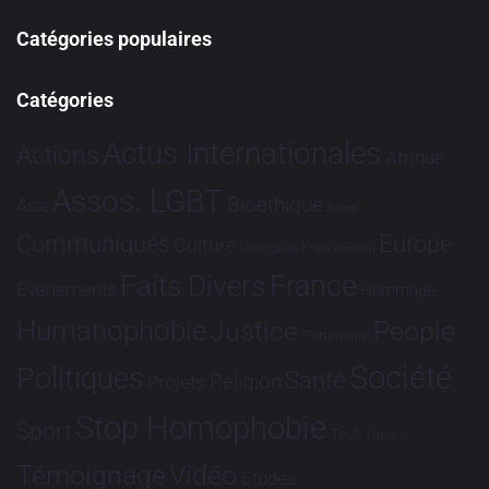
Catégories populaires
Catégories
Actus Internationales
Actions
Afrique
Assos. LGBT
Bioéthique
Asie
Brève
Communiqués
Europe
Culture
Dialogues France-Brésil
France
Faits Divers
Evénements
Hommage
Humanophobie
Justice
People
Partenariat
Société
Politiques
Santé
Religion
Projets
Stop Homophobie
Sport
Tech
Tribune
Vidéo
Témoignage
Études