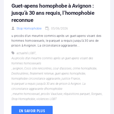
Guet-apens homophobe à Avignon :
jusqu’à 30 ans requis, l’homophobie
reconnue
Stop Homophobie
05/06/2026
u procès d’un meurtre commis après un guet-apens visant des
hommes homosexuels, le parquet a requis jusqu’à 30 ans de
prison à Avignon. La circonstance aggravante...
actualité LGBT
,
Au procès d’un meurtre commis après un guet-apens visant des
hommes homosexuels
,
avignon
,
Coco site rencontres
,
cour d’assises
,
crime homophobe
,
Deshoulières
,
finalement retenue
,
guet-apens homophobe
,
homophobie circonstance aggravante
,
justice France
,
le parquet a requis jusqu’à 30 ans de prison à Avignon. La
circonstance aggravante d’homophobie
,
meurtre homosexuel
,
procès Vaucluse
,
réquisitions parquet
,
Sorgues
,
Stop Homophobie
,
violences LGBT
EN SAVOIR PLUS