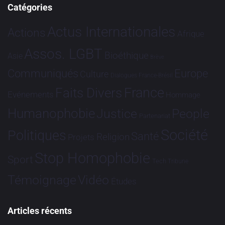
Catégories
Actus Internationales
Actions
Afrique
Assos. LGBT
Bioéthique
Asie
Brève
Communiqués
Europe
Culture
Dialogues France-Brésil
France
Faits Divers
Evénements
Hommage
Humanophobie
Justice
People
Partenariat
Société
Politiques
Santé
Religion
Projets
Stop Homophobie
Sport
Tech
Tribune
Vidéo
Témoignage
Études
Articles récents