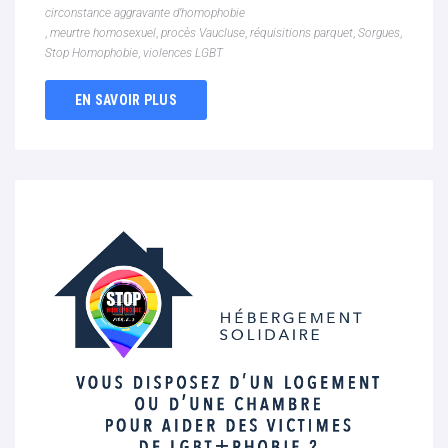
circonstance aggravante d’homophobie
,
meurtre homosexuel
,
procès Vaucluse
,
réquisitions parquet
,
Sorgues
,
Stop Homophobie
,
violences LGBT
EN SAVOIR PLUS