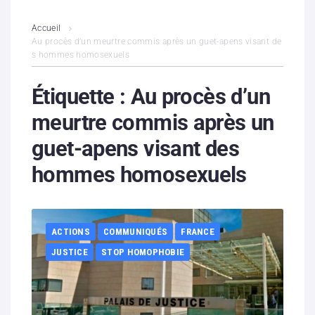
L’association
Accueil
Au procès d’un meurtre commis après un guet-apens visant de
s hommes homosexuels
Contenus litigieux
Étiquette :
Au procès d’un
Nous soutenir
meurtre commis après un
Boutique
guet-apens visant des
Partenaires
hommes homosexuels
Contacts
Hébergement solidaire
ACTIONS
COMMUNIQUÉS
FRANCE
JUSTICE
STOP HOMOPHOBIE