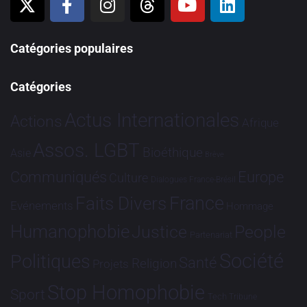
Catégories populaires
Catégories
Actus Internationales
Actions
Afrique
Assos. LGBT
Bioéthique
Asie
Brève
Communiqués
Europe
Culture
Dialogues France-Brésil
France
Faits Divers
Evénements
Hommage
Humanophobie
Justice
People
Partenariat
Société
Politiques
Santé
Religion
Projets
Stop Homophobie
Sport
Tech
Tribune