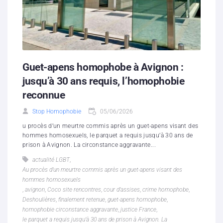
Guet-apens homophobe à Avignon :
jusqu’à 30 ans requis, l’homophobie
reconnue
Stop Homophobie
05/06/2026
u procès d’un meurtre commis après un guet-apens visant des
hommes homosexuels, le parquet a requis jusqu’à 30 ans de
prison à Avignon. La circonstance aggravante...
actualité LGBT
,
Au procès d’un meurtre commis après un guet-apens visant des
hommes homosexuels
,
avignon
,
Coco site rencontres
,
cour d’assises
,
crime homophobe
,
Deshoulières
,
finalement retenue
,
guet-apens homophobe
,
homophobie circonstance aggravante
,
justice France
,
le parquet a requis jusqu’à 30 ans de prison à Avignon. La