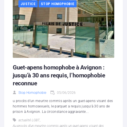
JUSTICE
STOP HOMOPHOBIE
Guet-apens homophobe à Avignon :
jusqu’à 30 ans requis, l’homophobie
reconnue
Stop Homophobie
05/06/2026
u procès d’un meurtre commis après un guet-apens visant des
hommes homosexuels, le parquet a requis jusqu’à 30 ans de
prison à Avignon. La circonstance aggravante...
actualité LGBT
,
Au procès d’un meurtre commis après un guet-apens visant des