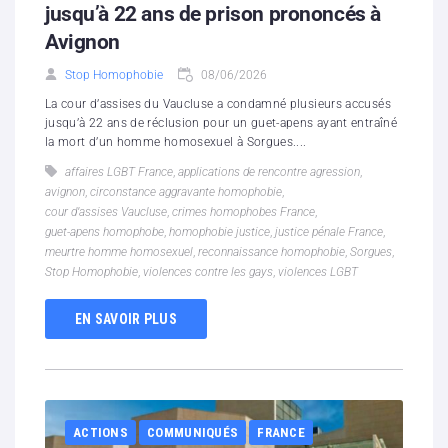
jusqu’à 22 ans de prison prononcés à
Avignon
Stop Homophobie
08/06/2026
La cour d’assises du Vaucluse a condamné plusieurs accusés
jusqu’à 22 ans de réclusion pour un guet-apens ayant entraîné
la mort d’un homme homosexuel à Sorgues....
affaires LGBT France
,
applications de rencontre agression
,
avignon
,
circonstance aggravante homophobie
,
cour d’assises Vaucluse
,
crimes homophobes France
,
guet-apens homophobe
,
homophobie justice
,
justice pénale France
,
meurtre homme homosexuel
,
reconnaissance homophobie
,
Sorgues
,
Stop Homophobie
,
violences contre les gays
,
violences LGBT
EN SAVOIR PLUS
ACTIONS
COMMUNIQUÉS
FRANCE