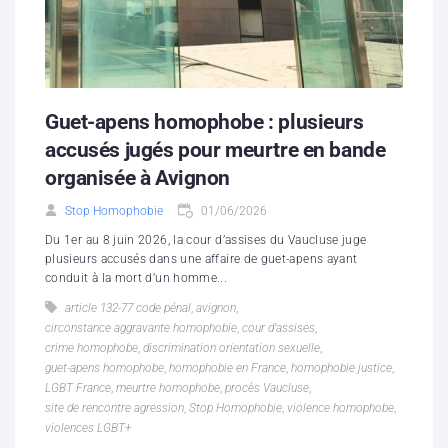
Guet-apens homophobe : plusieurs
accusés jugés pour meurtre en bande
organisée à Avignon
Stop Homophobie
01/06/2026
Du 1er au 8 juin 2026, la cour d’assises du Vaucluse juge
plusieurs accusés dans une affaire de guet-apens ayant
conduit à la mort d’un homme...
article 132-77 code pénal
,
avignon
,
circonstance aggravante homophobie
,
cour d’assises
,
crime homophobe
,
discrimination orientation sexuelle
,
guet-apens homophobe
,
homophobie en France
,
homophobie justice
,
LGBT France
,
meurtre homophobe
,
procès Vaucluse
,
site de rencontre agression
,
Stop Homophobie
,
violence homophobe
,
violences LGBT+