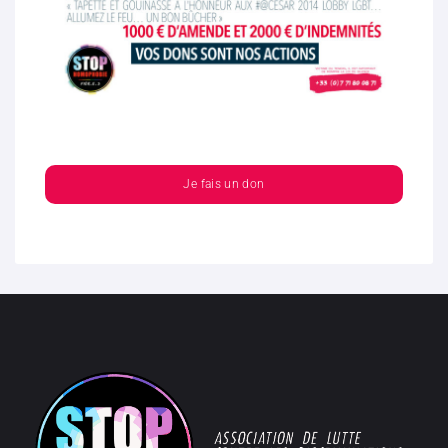
Je fais un don