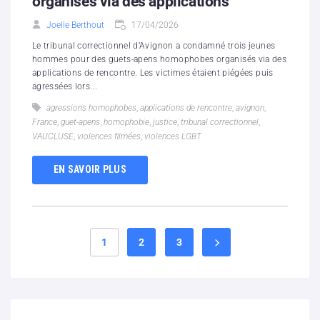
organisés via des applications
Joelle Berthout
17/04/2026
Le tribunal correctionnel d’Avignon a condamné trois jeunes
hommes pour des guets-apens homophobes organisés via des
applications de rencontre. Les victimes étaient piégées puis
agressées lors...
agressions homophobes
,
applications de rencontre
,
avignon
,
France
,
guet-apens
,
homophobie
,
justice
,
tribunal correctionnel
,
VAUCLUSE
,
violences filmées
,
violences LGBT
EN SAVOIR PLUS
1
2
3