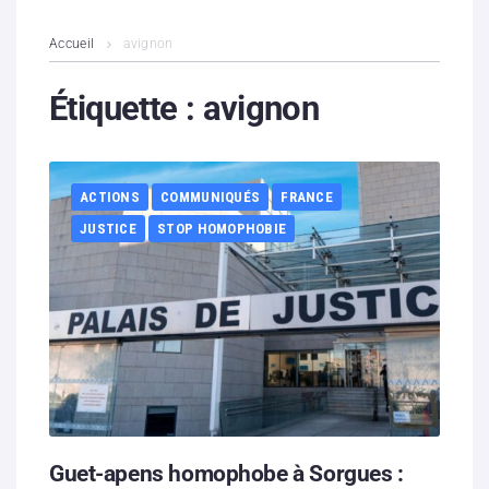
L’association
Accueil
avignon
Contenus litigieux
Étiquette :
avignon
Nous soutenir
ACTIONS
COMMUNIQUÉS
FRANCE
Boutique
JUSTICE
STOP HOMOPHOBIE
Partenaires
Contacts
Hébergement solidaire
Guet-apens homophobe à Sorgues :