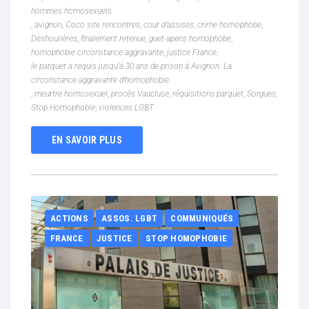
hommes homosexuels
,
avignon
,
Coco site rencontres
,
cour d’assises
,
crime homophobe
,
Deshoulières
,
finalement retenue
,
guet-apens homophobe
,
homophobie circonstance aggravante
,
justice France
,
le parquet a requis jusqu’à 30 ans de prison à Avignon. La
circonstance aggravante d’homophobie
,
meurtre homosexuel
,
procès Vaucluse
,
réquisitions parquet
,
Sorgues
,
Stop Homophobie
,
violences LGBT
EN SAVOIR PLUS
ACTIONS
ASSOS. LGBT
COMMUNIQUÉS
FRANCE
JUSTICE
STOP HOMOPHOBIE