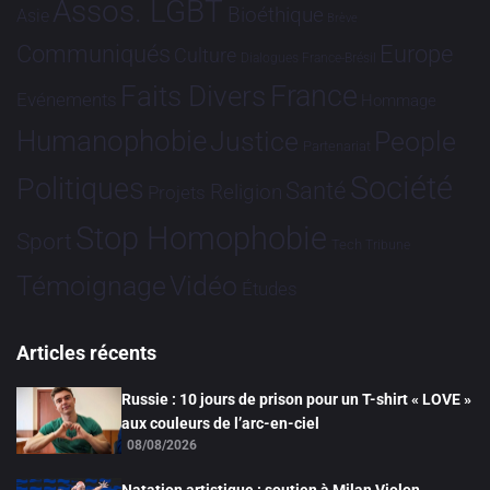
Assos. LGBT
Bioéthique
Asie
Brève
Communiqués
Europe
Culture
Dialogues France-Brésil
France
Faits Divers
Evénements
Hommage
Humanophobie
Justice
People
Partenariat
Société
Politiques
Santé
Religion
Projets
Stop Homophobie
Sport
Tech
Tribune
Vidéo
Témoignage
Études
Articles récents
Russie : 10 jours de prison pour un T-shirt « LOVE »
aux couleurs de l’arc-en-ciel
08/08/2026