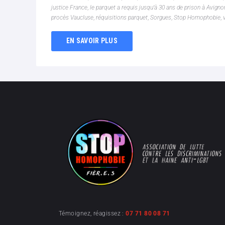
justice France
,
le parquet a requis jusqu’à 30 ans de prison à Avig
procès Vaucluse
,
réquisitions parquet
,
Sorgues
,
Stop Homophobie
,
EN SAVOIR PLUS
Témoignez, réagissez :
07 71 80 08 71