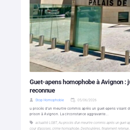
Guet-apens homophobe à Avignon : ju
reconnue
Stop Homophobie
05/06/2026
u procès d’un meurtre commis après un guet-apens visant d
prison à Avignon. La circonstance aggravante...
actualité LGBT
,
Au procès d’un meurtre commis après un guet-
cour d’assises
,
crime homophobe
,
Deshoulières
,
finalement retenue