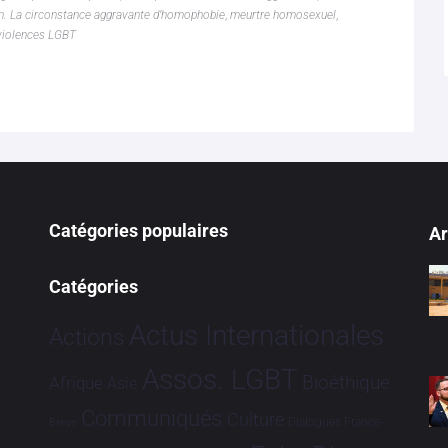
non. La circonstance aggravante d’homophobie
,
meurtre homosexuel
,
violences LGBT
Catégories populaires
Ar
Catégories
Actus Internationales
Actions
Assos. LGBT
Bioéthique
Afrique
Asie
Communiqués
Culture
Dialogues France-
Brève