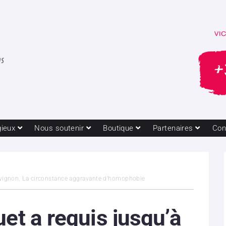
gieux
Nous soutenir
Boutique
Partenaires
Con
 Avignon. La circonstance aggravante d’homophobie
uet a requis jusqu’à