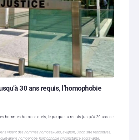
squ’à 30 ans requis, l’homophobie
es hommes homosexuels, le parquet a requis jusqu’à 30 ans de
apens visant des hommes homosexuels
,
avignon
,
Coco site rencontres
,
,
guet-apens homophobe
,
homophobie circonstance aggravante
,