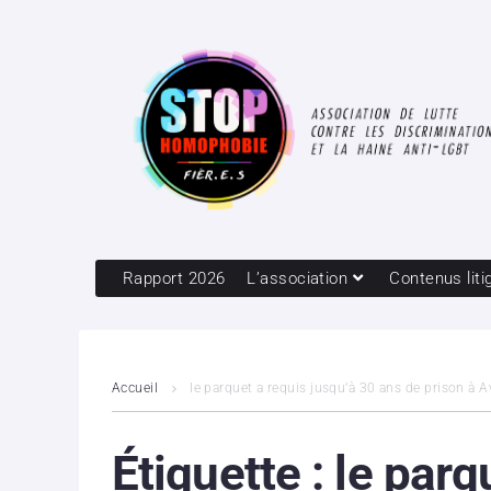
Rapport 2026
L’association
Contenus liti
Accueil
le parquet a requis jusqu’à 30 ans de prison à
Étiquette :
le parq