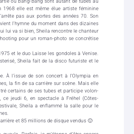
e partie ou Bang-Bang sont autant de tubes au
 1968 elle est même élue artiste fémi­nine
s’ar­rête pas aux portes des années 70. Son
devient l’hymne du moment dans des dizaines
i lui va si bien, Sheila rencontre le chan­teur
hoo­ting pour un roman-photo se concré­tise
 1975 et le duo Laisse les gondoles à Venise.
e­risé, Sheila fait de la disco futu­riste et le
ée. À l’is­sue de son concert à l’Olym­pia en
s, la fin de sa carrière sur scène. Mais elle
­tré certains de ses tubes et parti­cipe volon­
Et, ce jeudi 6, en spectacle à Fréhel (Côtes-
estivale, Sheila a enflammé la salle pour le
nes.
arrière et 85 millions de disque vendus 🙂