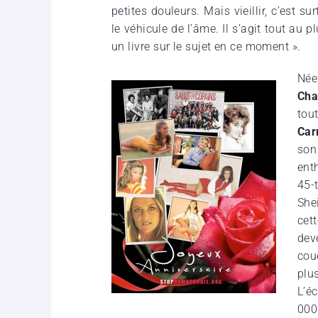
petites douleurs. Mais vieillir, c’est su
le véhicule de l’âme. Il s’agit tout au 
un livre sur le sujet en ce moment ».
Née
Cha
tou
Car
son
enth
45-t
She
cet
dev
cou
plu
L’é
000 