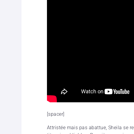
[spacer]
Attris­tée mais pas abat­tue, Sheila se 