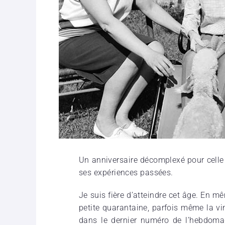
Un anni­ver­saire décom­plexé pour celle
ses expé­riences passées.
Je suis fière d’atteindre cet âge. En m
petite quarantaine, parfois même la vin
dans le dernier numéro de l’hebdom