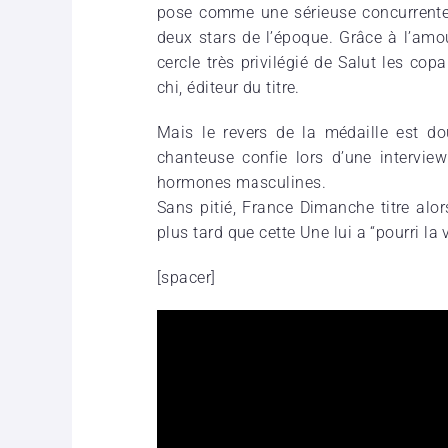
pose comme une sérieuse concur­rente 
deux stars de l’époque. Grâce à l’amou
cercle très privi­lé­gié de Salut les cop
chi, éditeur du titre.
Mais le revers de la médaille est dou
chan­teuse confie lors d’une inter­vi
hormones mascu­lines.
Sans pitié, France Dimanche titre alor
plus tard que cette Une lui a “pourri la 
[spacer]