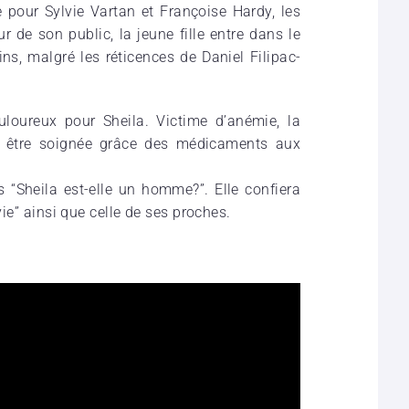
pour Sylvie Vartan et Françoise Hardy, les
r de son public, la jeune fille entre dans le
ains, malgré les réti­cences de Daniel Fili­pac­
lou­reux pour Sheila. Victime d’ané­mie, la
ew être soignée grâce des médi­ca­ments aux
s “Sheila est-elle un homme?”. Elle confiera
vie” ainsi que celle de ses proches.