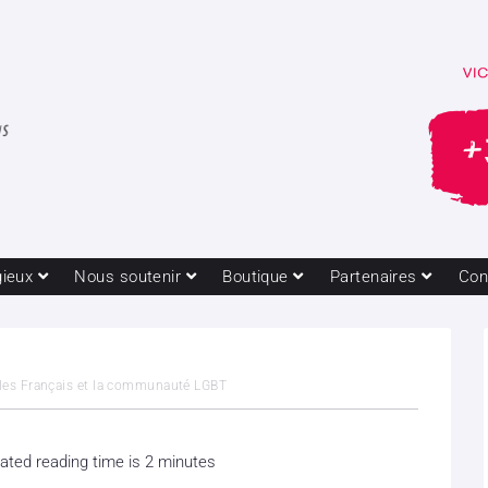
gieux
Nous soutenir
Boutique
Partenaires
Con
c les Français et la communauté LGBT
ated reading time is 2 minutes