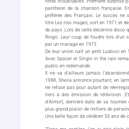
titres inou­bliables. Première surpris
panthéon de la chan­son française. En
préfé­rée des Français. Le succès ne 
titre Les rois mages, sort en 1971 et 
de pays. Lors de cette décen­nie disco qu
Ringo. Leur coup de foudre lors d’un s
par un mariage en 1973.
De leur union naît un petit Ludo­vic en
Avec Spacer et Singin in the rain remas­t
public en rede­mande.
Il ne va d’ailleurs jamais l’aban­don­n
1988, Sheila annonce pourtant, en larme
ne refuse pas pour autant de réen­re­gis
tiers à des émis­sion de télé­vi­sion. 
d’Armor), dernière date de sa tournée 
plus grand plaisir de milliers de person
Une belle façon de célébrer 53 ans de c