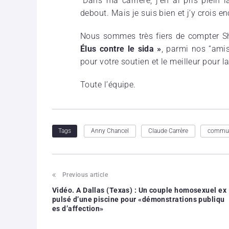
“Dans ma carrière, j’en ai pris plein 
debout. Mais je suis bien et j’y crois en
Nous sommes très fiers de compter S
Élus contre le sida »
, parmi nos “amis
pour votre soutien et le meilleur pour la
Toute l’équipe.
Anny Chancel
Claude Carrère
commun
Tags
Previous article
Vidéo. A Dallas (Texas) : Un couple homosexuel ex
pulsé d’une piscine pour «démonstrations publiqu
es d’affection»