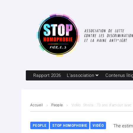
Rapport 2026
L’association
Contenus liti
Accueil
People
Vidéo. Sheila : 70 ans d’amour ave
PEOPLE
STOP HOMOPHOBIE
VIDÉO
The estim