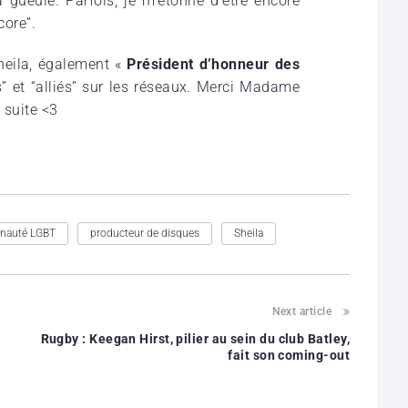
la gueule. Parfois, je m’étonne d’être encore
core”.
heila, également «
Président d’honneur des
” et “alliés” sur les réseaux. Merci Madame
 suite <3
auté LGBT
produc­teur de disques
Sheila
Next article
Rugby : Keegan Hirst, pilier au sein du club Batley,
fait son coming-out