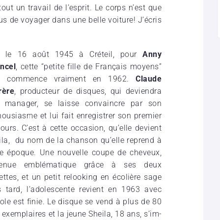
rtout un travail de l’esprit. Le corps n’est que
plus de voyager dans une belle voiture! J’écris
 le 16 août 1945 à Créteil, pour
Anny
ncel
, cette “petite fille de Français moyens”
t commence vrai­ment en 1962.
Claude
rère
, produc­teur de disques, qui devien­dra
 mana­ger, se laisse convaincre par son
ou­siasme et lui fait enre­gis­trer son premier
ours. C’est à cette occa­sion, qu’elle devient
ila, du nom de la chan­son qu’elle reprend à
te époque. Une nouvelle coupe de cheveux,
e­nue emblé­ma­tique grâce à ses deux
ettes, et un petit reloo­king en écolière sage
s tard, l’ado­les­cente revient en 1963 avec
cole est finie. Le disque se vend à plus de 80
exem­plaires et la jeune Sheila, 18 ans, s’im­