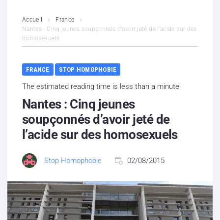
L’association
Accueil
France
Nantes : Cinq jeunes soupçonnés d’avoir jeté de l’acide sur des
homosexuels
Contenus litigieux
Nous soutenir
FRANCE
STOP HOMOPHOBIE
The estimated reading time is less than a minute
Boutique
Nantes : Cinq jeunes
Partenaires
soupçonnés d’avoir jeté de
l’acide sur des homosexuels
Contacts
Stop Homophobie
02/08/2015
Hébergement solidaire