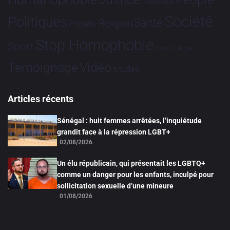
Partenariat
Société
Politiques
Santé
Religion
Projets
Stop Homophobie
Sport
Tech
Tribune
Vidéo
Témoignage
Études
Articles récents
Sénégal : huit femmes arrêtées, l’inquiétude
grandit face à la répression LGBT+
02/08/2026
Un élu républicain, qui présentait les LGBTQ+
comme un danger pour les enfants, inculpé pour
sollicitation sexuelle d’une mineure
01/08/2026