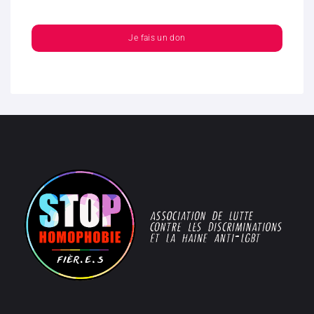
Je fais un don