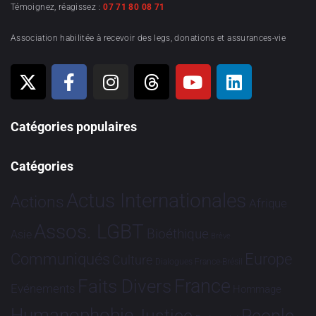
Témoignez, réagissez :
07 71 80 08 71
Association habilitée à recevoir des legs, donations et assurances-vie
Catégories populaires
Catégories
Actus Internationales
Actions
Afrique
Assos. LGBT
Bioéthique
Asie
Brève
Communiqués
Europe
Culture
Dialogues France-Brésil
France
Faits Divers
Evénements
Hommage
Humanophobie
Justice
People