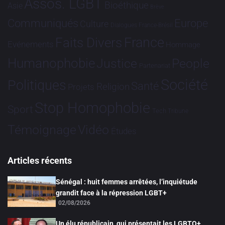
Assos. LGBT
Bioéthique
Asie
Brève
Communiqués
Europe
Culture
Dialogues France-Brésil
France
Faits Divers
Evénements
Hommage
Humanophobie
Justice
People
Partenariat
Société
Politiques
Santé
Religion
Projets
Stop Homophobie
Sport
Tech
Tribune
Vidéo
Témoignage
Études
Articles récents
Sénégal : huit femmes arrêtées, l’inquiétude
grandit face à la répression LGBT+
02/08/2026
Un élu républicain, qui présentait les LGBTQ+