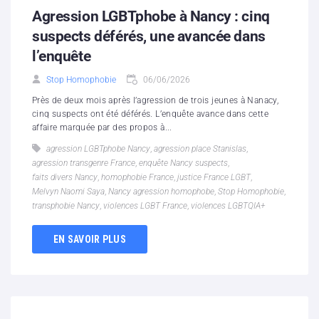
Agression LGBTphobe à Nancy : cinq
suspects déférés, une avancée dans
l’enquête
Stop Homophobie
06/06/2026
Près de deux mois après l’agression de trois jeunes à Nanacy,
cinq suspects ont été déférés. L’enquête avance dans cette
affaire marquée par des propos à...
agression LGBTphobe Nancy
,
agression place Stanislas
,
agression transgenre France
,
enquête Nancy suspects
,
faits divers Nancy
,
homophobie France
,
justice France LGBT
,
Melvyn Naomi Saya
,
Nancy agression homophobe
,
Stop Homophobie
,
transphobie Nancy
,
violences LGBT France
,
violences LGBTQIA+
EN SAVOIR PLUS