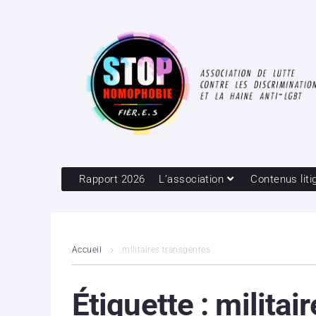
Rapport 2026
L’association
Contenus liti
Accueil
militaires transgenres
Étiquette :
militai