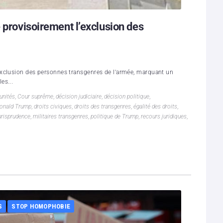
 provisoirement l’exclusion des
exclusion des personnes transgenres de l'armée, marquant un
es...
unités
,
Cour suprême
,
décision judiciaire
,
décision politique
,
onald Trump
,
droits civiques
,
droits des transgenres
,
égalité des droits
,
urisprudence
,
militaires transgenres
,
politique de Trump
,
recours juridiques
,
S
STOP HOMOPHOBIE