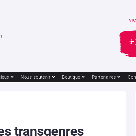
gieux
Nous soutenir
Boutique
Partenaires
Con
res transgenres