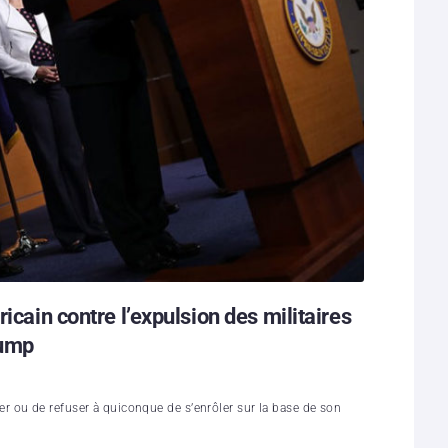
icain contre l’expulsion des militaires
rump
 ou de refuser à quiconque de s’enrôler sur la base de son