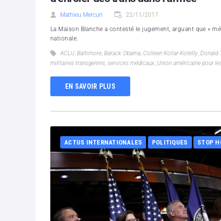
Mathieu Mercuri
22/11/2017
La Maison Blanche a contesté le jugement, arguant que « mémo
nationale.
ACLU
,
Baltimore
,
Barack Obama
,
Colleen Kollar-Kotelly
,
Donald 
militaires transgenres
,
services médicaux
,
Union américaine pour les 
EN SAVOIR PLUS
ACTUS INTERNATIONALES
POLITIQUES
STOP H