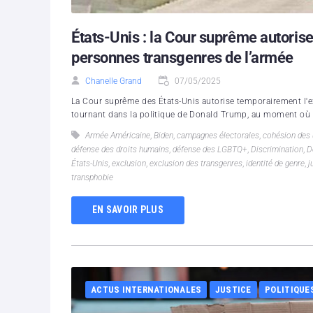
États-Unis : la Cour suprême autorise
personnes transgenres de l’armée
Chanelle Grand
07/05/2025
La Cour suprême des États-Unis autorise temporairement l'
tournant dans la politique de Donald Trump, au moment où l
Armée Américaine
,
Biden
,
campagnes électorales
,
cohésion des 
défense des droits humains
,
défense des LGBTQ+
,
Discrimination
,
D
États-Unis
,
exclusion
,
exclusion des transgenres
,
identité de genre
,
j
transphobie
EN SAVOIR PLUS
ACTUS INTERNATIONALES
JUSTICE
POLITIQUE