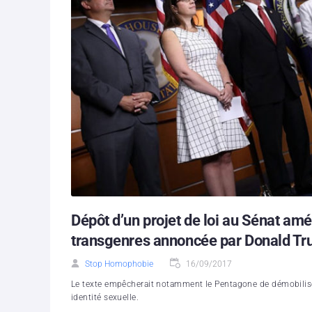
Dépôt d’un projet de loi au Sénat amér
transgenres annoncée par Donald T
Stop Homophobie
16/09/2017
Le texte empêcherait notamment le Pentagone de démobiliser
identité sexuelle.