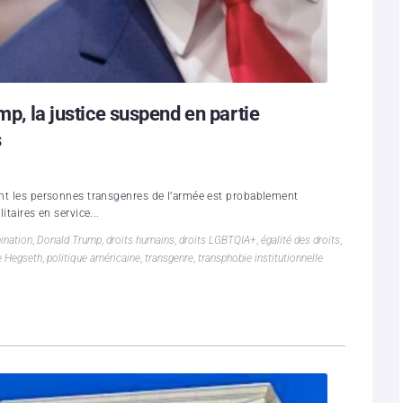
mp, la justice suspend en partie
s
uant les personnes transgenres de l’armée est probablement
itaires en service...
ination
,
Donald Trump
,
droits humains
,
droits LGBTQIA+
,
égalité des droits
,
e Hegseth
,
politique américaine
,
transgenre
,
transphobie institutionnelle