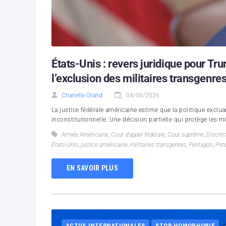
États-Unis : revers juridique pour Tru
l’exclusion des militaires transgenre
Chanelle Grand
04/06/2026
La justice fédérale américaine estime que la politique excl
inconstitutionnelle. Une décision partielle qui protège les mil
Armée Américaine
,
Cour d’appel fédérale
,
Cour suprême
,
Discrim
États-Unis
,
justice américaine
,
militaires transgenres
,
Pentagon
,
Pet
EN SAVOIR PLUS
ACTUS INTERNATIONALES
STOP HOMOPHOBIE