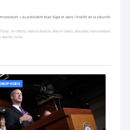
randum » du président était légal et dans l'intérêt de la sécurité
Trump
,
Jim Mattis
,
Maison Blanche
,
Marvin Garbis
,
Maryland
,
mémorandum
,
libertés civiles
OMOPHOBIE