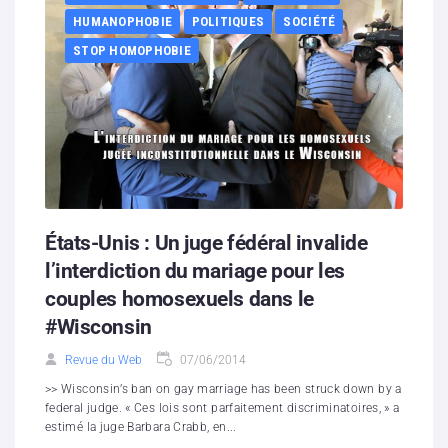
HUMANOPHOBIE
POLITIQUES
SOCIÉTÉ
STOP HOMOPHOBIE
États-Unis : Un juge fédéral invalide
l’interdiction du mariage pour les
couples homosexuels dans le
#Wisconsin
Revue du Web
07/06/2014
>> Wisconsin’s ban on gay marriage has been struck down by a
federal judge. « Ces lois sont parfaitement discriminatoires, » a
estimé la juge Barbara Crabb, en...