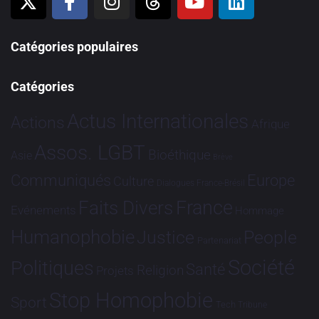
Catégories populaires
Catégories
Actus Internationales
Actions
Afrique
Assos. LGBT
Bioéthique
Asie
Brève
Communiqués
Europe
Culture
Dialogues France-Brésil
France
Faits Divers
Evénements
Hommage
Humanophobie
Justice
People
Partenariat
Société
Politiques
Santé
Religion
Projets
Stop Homophobie
Sport
Tech
Tribune