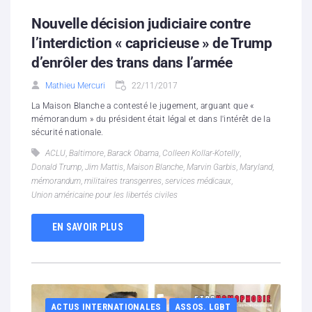
Nouvelle décision judiciaire contre
l’interdiction « capricieuse » de Trump
d’enrôler des trans dans l’armée
Mathieu Mercuri
22/11/2017
La Maison Blanche a contesté le jugement, arguant que «
mémorandum » du président était légal et dans l'intérêt de la
sécurité nationale.
ACLU
,
Baltimore
,
Barack Obama
,
Colleen Kollar-Kotelly
,
Donald Trump
,
Jim Mattis
,
Maison Blanche
,
Marvin Garbis
,
Maryland
,
mémorandum
,
militaires transgenres
,
services médicaux
,
Union américaine pour les libertés civiles
EN SAVOIR PLUS
ACTUS INTERNATIONALES
ASSOS. LGBT