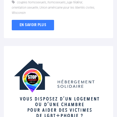
couples homosexuels
,
homosexuels
,
juge fédéral
,
orientation sexuelle
,
Union américaine pour les libertés civiles
,
Wisconsin
EN SAVOIR PLUS