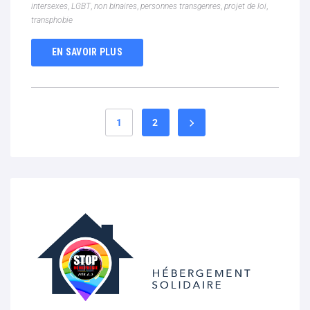
intersexes
,
LGBT
,
non binaires
,
personnes transgenres
,
projet de loi
,
transphobie
EN SAVOIR PLUS
1
2