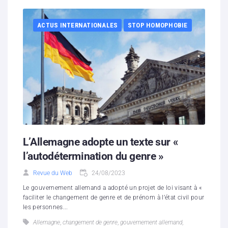
ACTUS INTERNATIONALES
STOP HOMOPHOBIE
L’Allemagne adopte un texte sur «
l’autodétermination du genre »
Revue du Web
24/08/2023
Le gouvernement allemand a adopté un projet de loi visant à «
faciliter le changement de genre et de prénom à l’état civil pour
les personnes...
Allemagne
,
changement de genre
,
gouvernement allemand
,