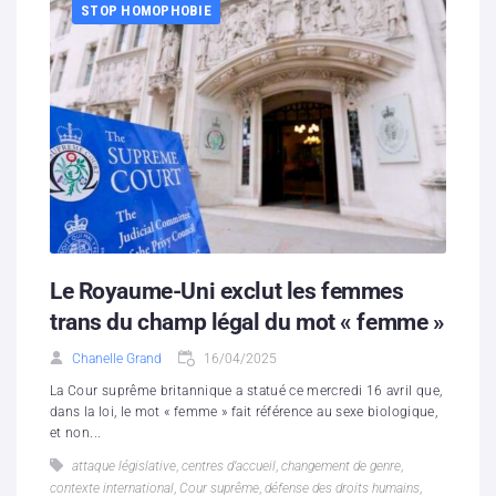
STOP HOMOPHOBIE
Le Royaume-Uni exclut les femmes
trans du champ légal du mot « femme »
Chanelle Grand
16/04/2025
La Cour suprême britannique a statué ce mercredi 16 avril que,
dans la loi, le mot « femme » fait référence au sexe biologique,
et non...
attaque législative
,
centres d’accueil
,
changement de genre
,
contexte international
,
Cour suprême
,
défense des droits humains
,