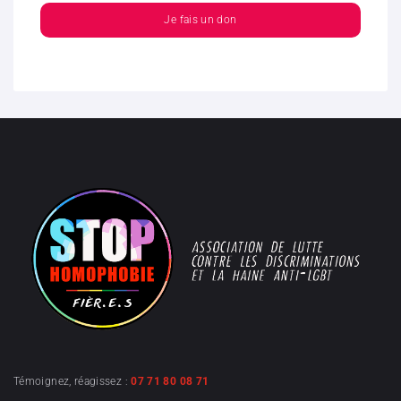
Je fais un don
Témoignez, réagissez :
07 71 80 08 71