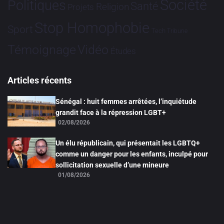
Société
Politiques
Santé
Religion
Projets
Stop Homophobie
Sport
Tech
Tribune
Vidéo
Témoignage
Études
Articles récents
Sénégal : huit femmes arrêtées, l’inquiétude
grandit face à la répression LGBT+
02/08/2026
Un élu républicain, qui présentait les LGBTQ+
comme un danger pour les enfants, inculpé pour
sollicitation sexuelle d’une mineure
01/08/2026