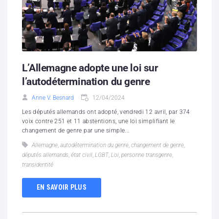
L’Allemagne adopte une loi sur
l’autodétermination du genre
Anne V. Besnard
12/04/2024
Les députés allemands ont adopté, vendredi 12 avril, par 374
voix contre 251 et 11 abstentions, une loi simplifiant le
changement de genre par une simple...
Allemagne
,
autodétermination du genre
,
changement de genre
,
députés allemands
,
état civil
,
LGBT
,
Loi
,
personne transgenre
,
transidentité
EN SAVOIR PLUS