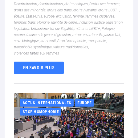
Discrimination
,
discriminations
,
droits civiques
,
Droits des femmes
,
droits des minorités
,
droits des trans
,
droits humains
,
droits LGBT+
,
égalité
,
États-Unis
,
europe
,
exclusion
,
femme
,
femmes cisgenres
,
femmes trans
,
Hongrie
,
identité de genre
,
inclusion
,
justice
,
législation
,
législation britannique
,
loi sur l’égalité
,
militants LGBT+
,
Pologne
,
reconnaissance de genre
,
régression
,
retour en arrière
,
Royaume-Uni
,
sexe biologique
,
stonewall
,
Stop Homophobie
,
transphobie
,
transphobie systémique
,
valeurs traditionnelles
,
violences faites aux femmes
EN SAVOIR PLUS
ACTUS INTERNATIONALES
EUROPE
STOP HOMOPHOBIE