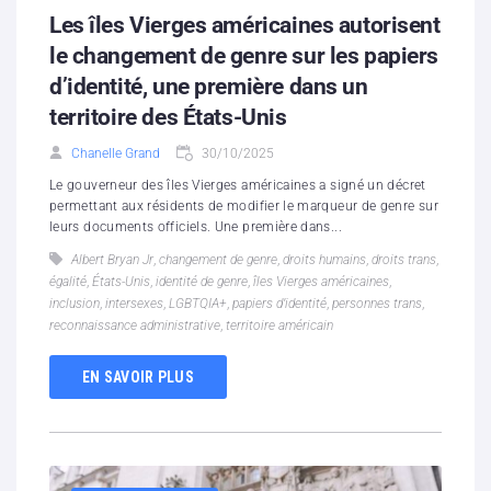
Les îles Vierges américaines autorisent
le changement de genre sur les papiers
d’identité, une première dans un
territoire des États-Unis
Chanelle Grand
30/10/2025
Le gouverneur des îles Vierges américaines a signé un décret
permettant aux résidents de modifier le marqueur de genre sur
leurs documents officiels. Une première dans...
Albert Bryan Jr
,
changement de genre
,
droits humains
,
droits trans
,
égalité
,
États-Unis
,
identité de genre
,
îles Vierges américaines
,
inclusion
,
intersexes
,
LGBTQIA+
,
papiers d’identité
,
personnes trans
,
reconnaissance administrative
,
territoire américain
EN SAVOIR PLUS