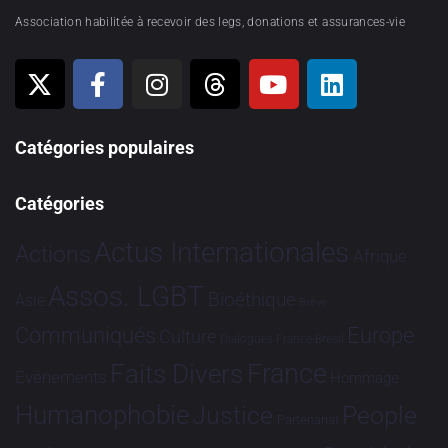
Association habilitée à recevoir des legs, donations et assurances-vie
Catégories populaires
Catégories
Actus Internationales
Actions
Afrique
Assos. LGBT
Bioéthique
Asie
Brève
Communiqués
Europe
Culture
Dialogues France-Brésil
France
Faits Divers
Evénements
Hommage
Humanophobie
Justice
People
Partenariat