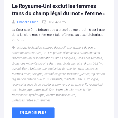
Le Royaume-Uni exclut les femmes
trans du champ légal du mot « femme »
Chanelle Grand
16/04/2025
La Cour suprême britannique a statué ce mercredi 16 avril que,
dans la loi, le mot « femme » fait référence au sexe biologique,
et non...
attaque législative
,
centres d’accueil
,
changement de genre
,
contexte international
,
Cour suprême
,
défense des droits humains
,
Discrimination
,
discriminations
,
droits civiques
,
Droits des femmes
,
droits des minorités
,
droits des trans
,
droits humains
,
droits LGBT+
,
égalité
,
États-Unis
,
europe
,
exclusion
,
femme
,
femmes cisgenres
,
femmes trans
,
Hongrie
,
identité de genre
,
inclusion
,
justice
,
législation
,
législation britannique
,
loi sur l’égalité
,
militants LGBT+
,
Pologne
,
reconnaissance de genre
,
régression
,
retour en arrière
,
Royaume-Uni
,
sexe biologique
,
stonewall
,
Stop Homophobie
,
transphobie
,
transphobie systémique
,
valeurs traditionnelles
,
violences faites aux femmes
EN SAVOIR PLUS