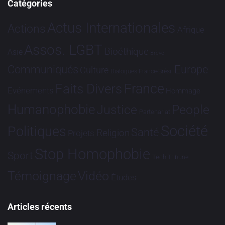
Catégories
Actus Internationales
Actions
Afrique
Assos. LGBT
Bioéthique
Asie
Brève
Communiqués
Europe
Culture
Dialogues France-Brésil
France
Faits Divers
Evénements
Hommage
Humanophobie
Justice
People
Partenariat
Société
Politiques
Santé
Religion
Projets
Stop Homophobie
Sport
Tech
Tribune
Vidéo
Témoignage
Études
Articles récents