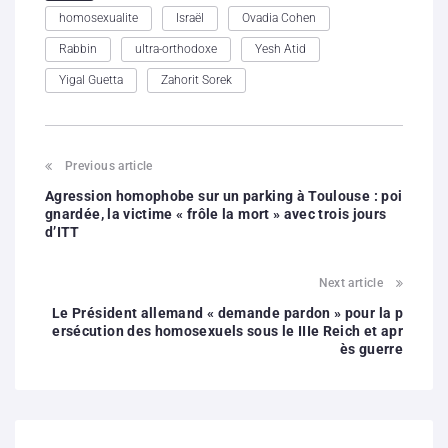
homosexualite
Israël
Ovadia Cohen
Rabbin
ultra-orthodoxe
Yesh Atid
Yigal Guetta
Zahorit Sorek
Previous article
Agression homophobe sur un parking à Toulouse : poi
gnardée, la victime « frôle la mort » avec trois jours
d’ITT
Next article
Le Président allemand « demande pardon » pour la p
ersécution des homosexuels sous le IIIe Reich et apr
ès guerre