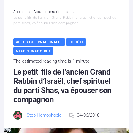
L’association
Accueil
Actus Internationales
Le petit-fils de l’ancien Grand-Rabbin d’Israël, chef spirituel du
parti Shas, va épouser son compagnon
Contenus litigieux
Nous soutenir
ACTUS INTERNATIONALES
SOCIÉTÉ
STOP HOMOPHOBIE
Boutique
The estimated reading time is 1 minute
Partenaires
Le petit-fils de l’ancien Grand-
Rabbin d’Israël, chef spirituel
Contacts
du parti Shas, va épouser son
compagnon
Hébergement solidaire
Stop Homophobie
04/06/2018