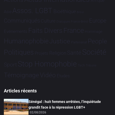
Afrique
Assos. LGBT
Bioéthique
Asie
Brève
Communiqués
Europe
Culture
Dialogues France-Brésil
France
Faits Divers
Evénements
Hommage
Humanophobie
Justice
People
Partenariat
Société
Politiques
Santé
Religion
Projets
Stop Homophobie
Sport
Tech
Tribune
Vidéo
Témoignage
Études
Articles récents
Sénégal : huit femmes arrêtées, l’inquiétude
grandit face à la répression LGBT+
02/08/2026