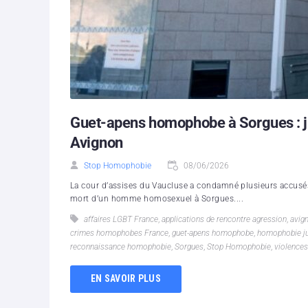
Guet-apens homophobe à Sorgues : j
Avignon
Stop Homophobie
08/06/2026
La cour d’assises du Vaucluse a condamné plusieurs accusés
mort d’un homme homosexuel à Sorgues....
affaires LGBT France
,
applications de rencontre agression
,
avig
crimes homophobes France
,
guet-apens homophobe
,
homophobie ju
reconnaissance homophobie
,
Sorgues
,
Stop Homophobie
,
violences
EN SAVOIR PLUS