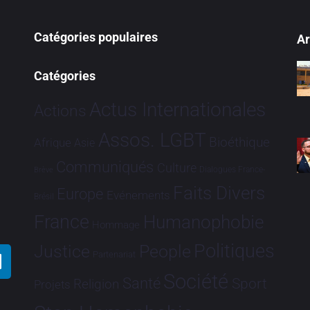
Catégories populaires
Ar
Catégories
Actus Internationales
Actions
Assos. LGBT
Bioéthique
Afrique
Asie
Communiqués
Culture
Dialogues France-
Brève
Faits Divers
Europe
Evénements
Brésil
France
Humanophobie
Hommage
Politiques
Justice
People
Partenariat
Société
Santé
Sport
Religion
Projets