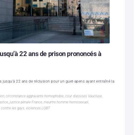
usqu’à 22 ans de prison prononcés à
 jusqu’à 22 ans de réclusion pour un guet-apens ayant entraîné la
non
,
circonstance aggravante homophobie
,
cour d’assises Vaucluse
,
stice
,
justice pénale France
,
meurtre homme homosexuel
,
 contre les gays
,
violences LGBT