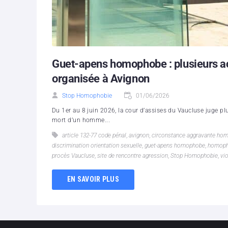
Guet-apens homophobe : plusieurs a
organisée à Avignon
Stop Homophobie
01/06/2026
Du 1er au 8 juin 2026, la cour d’assises du Vaucluse juge pl
mort d’un homme...
article 132-77 code pénal
,
avignon
,
circonstance aggravante ho
discrimination orientation sexuelle
,
guet-apens homophobe
,
homoph
procès Vaucluse
,
site de rencontre agression
,
Stop Homophobie
,
vi
EN SAVOIR PLUS