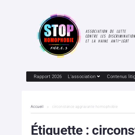
Rapport 2026
L’association
Contenus liti
Accueil
circonstance aggravante homophobie
Étiquette :
circon