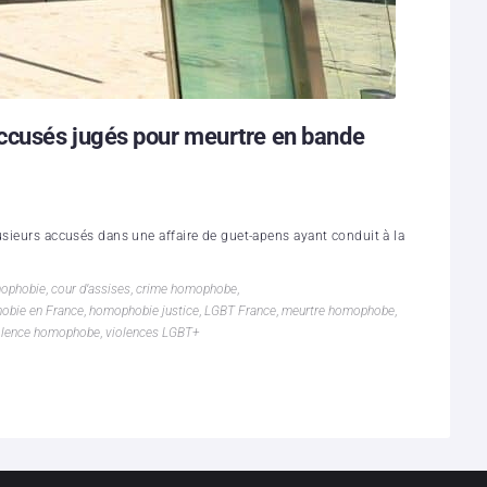
ccusés jugés pour meurtre en bande
usieurs accusés dans une affaire de guet-apens ayant conduit à la
mophobie
,
cour d’assises
,
crime homophobe
,
obie en France
,
homophobie justice
,
LGBT France
,
meurtre homophobe
,
olence homophobe
,
violences LGBT+