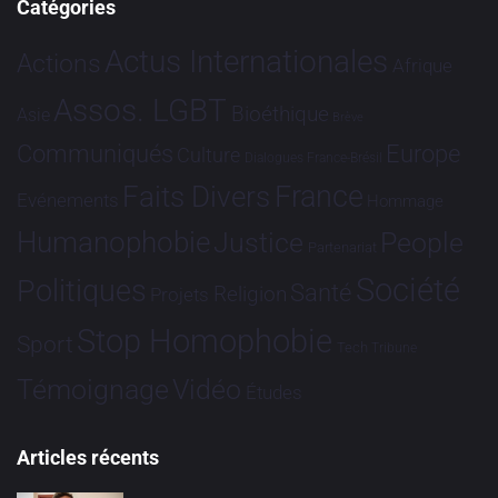
Catégories
Actus Internationales
Actions
Afrique
Assos. LGBT
Bioéthique
Asie
Brève
Communiqués
Europe
Culture
Dialogues France-Brésil
France
Faits Divers
Evénements
Hommage
Humanophobie
Justice
People
Partenariat
Société
Politiques
Santé
Religion
Projets
Stop Homophobie
Sport
Tech
Tribune
Vidéo
Témoignage
Études
Articles récents