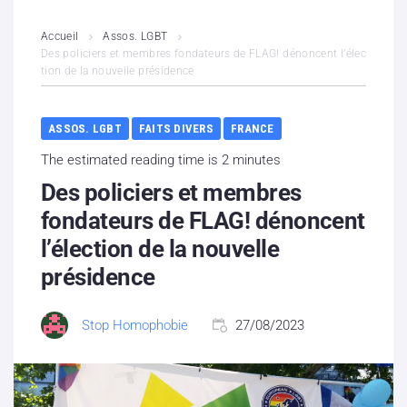
L’association
Accueil
Assos. LGBT
Des policiers et membres fondateurs de FLAG! dénoncent l’élec
tion de la nouvelle présidence
Contenus litigieux
Nous soutenir
ASSOS. LGBT
FAITS DIVERS
FRANCE
The estimated reading time is 2 minutes
Boutique
Des policiers et membres
Partenaires
fondateurs de FLAG! dénoncent
l’élection de la nouvelle
Contacts
présidence
Hébergement solidaire
Stop Homophobie
27/08/2023