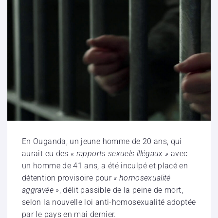
En Ouganda, un jeune homme de 20 ans, qui
aurait eu des
« rapports sexuels illégaux »
avec
un homme de 41 ans, a été inculpé et placé en
détention provisoire pour
« homosexualité
aggravée »
, délit passible de la peine de mort,
selon la nouvelle loi anti-homosexualité adoptée
par le pays en mai dernier.