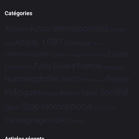
Catégories
Actus Internationales
Actions
Afrique
Assos. LGBT
Bioéthique
Asie
Brève
Communiqués
Europe
Culture
Dialogues France-Brésil
France
Faits Divers
Evénements
Hommage
Humanophobie
Justice
People
Partenariat
Société
Politiques
Santé
Religion
Projets
Stop Homophobie
Sport
Tech
Tribune
Vidéo
Témoignage
Études
Articles récents