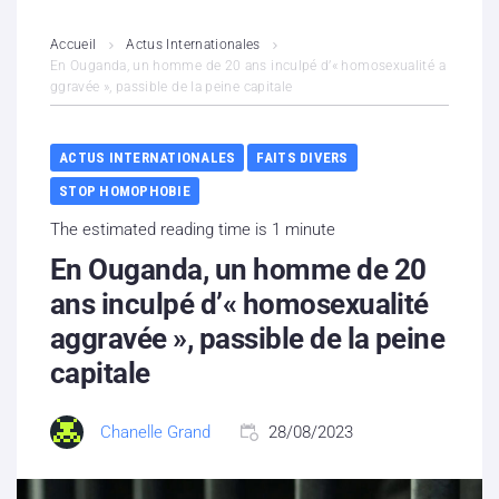
L’association
Accueil
Actus Internationales
En Ouganda, un homme de 20 ans inculpé d’« homosexualité a
ggravée », passible de la peine capitale
Contenus litigieux
Nous soutenir
ACTUS INTERNATIONALES
FAITS DIVERS
STOP HOMOPHOBIE
Boutique
The estimated reading time is 1 minute
Partenaires
En Ouganda, un homme de 20
ans inculpé d’« homosexualité
Contacts
aggravée », passible de la peine
capitale
Hébergement solidaire
Chanelle Grand
28/08/2023