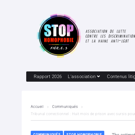
Rapport 2026
L’association
Contenus liti
Accueil
Communiqués
Tribunal correctionnel : Huit mois de prison avec sursis po
COMMUNIQUÉS
STOP HOMOPHOBIE
The estimat