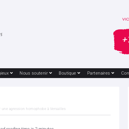
gieux
Nous soutenir
Boutique
Partenaires
Con
ur une agression homophobe à Versailles
ed reading time is 2 minutes