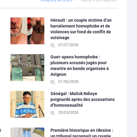
Hérault : un couple victime d’un
harcèlement homophobe et de
violences sur fond de conflit de
voisinage
07/07/2026
Guet-apens homophobe :
n
plusieurs accusés jugés pour
meurtre en bande organisée à
Avignon
01/06/2026
Sénégal : Malick Ndiaye
poignardé après des accusations
d’homosexualité
20/03/2026
é
Première historique en Ukraine :
-
un tribunal reconnaît un couple