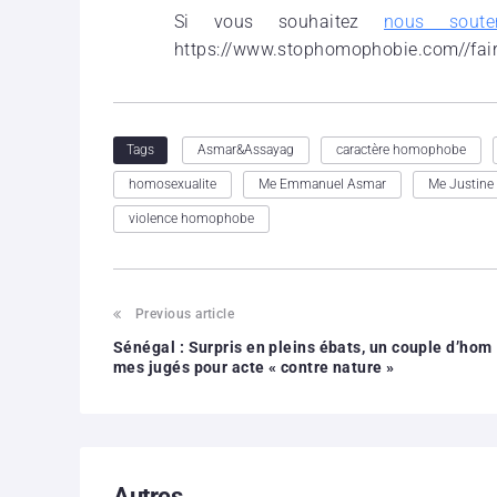
Si vous souhaitez
nous souten
https://www.stophomophobie.com//fai
Asmar&Assayag
caractère homophobe
Tags
homosexualite
Me Emmanuel Asmar
Me Justine 
violence homophobe
Previous article
Sénégal : Surpris en pleins ébats, un couple d’hom
mes jugés pour acte « contre nature »
Autres