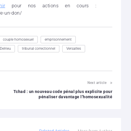
ir
pour nos actions en cours :
re-un-don/
couple homosexuel
emprisonnement
Delrieu
tribunal correctionnel
Versailles
Next article
Tchad : un nouveau code pénal plus explicite pour
pénaliser davantage l’homosexualité
Related Articles
More from Author