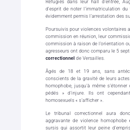
Réfugiés dans leur hall d’entrée, A
d’esprit de noter l’immatriculation du
évidemment permis l’arrestation des s
Poursuivis pour violences volontaires a
commission en réunion, leur commission
commission à raison de l’orientation ou 
agresseurs ont donc comparu le 5 sept
correctionnel
de Versailles.
Âgés de 18 et 19 ans, sans antécé
conscients de la gravité de leurs actes
homophobe, jusqu’à même s’étonner que
pédés » d’injure. Ils ont cependan
homosexuels « s’afficher ».
Le tribunal correctionnel aura do
aggravante de violence homophobe e
sursis qui assortit leur peine d’empr