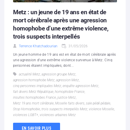
Metz : un jeune de 19 ans en état de
mort cérébrale après une agression
homophobe d’une extrême violence,
trois suspects interpellés
Terrence Khatchadourian
31/05/2026
Un jeune homme de 19 ans est en état de mort cérébrale après
une agression d’une extrême violence survenue à Metz. Cinq
personnes étaient impliquées, dont...
actualité Metz
,
agression groupe Metz
,
agression homophobe Metz
,
agression Metz
,
cinq personnes impliquées Metz
,
enquête agression Metz
,
fait divers Metz République
,
homophobie France
,
insultes homophobes France
,
justice Metz
,
Metz 19 ans mort cérébrale
,
Moselle faits divers
,
sale pédé pédale
,
Stop Homophobie
,
trois suspects interpellés Metz
,
violence Moselle
,
violences LGBT+
,
violences urbaines Metz
EN SAVOIR PLUS