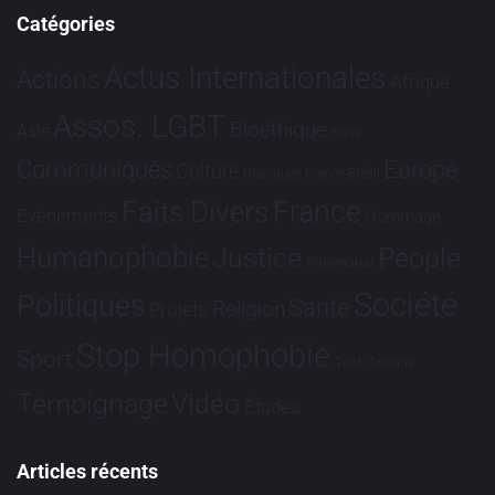
Catégories
Actus Internationales
Actions
Afrique
Assos. LGBT
Bioéthique
Asie
Brève
Communiqués
Europe
Culture
Dialogues France-Brésil
France
Faits Divers
Evénements
Hommage
Humanophobie
Justice
People
Partenariat
Société
Politiques
Santé
Religion
Projets
Stop Homophobie
Sport
Tech
Tribune
Vidéo
Témoignage
Études
Articles récents