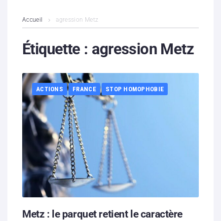
L’association
Accueil
agression Metz
Contenus litigieux
Étiquette :
agression Metz
Nous soutenir
ACTIONS
FRANCE
STOP HOMOPHOBIE
Boutique
Partenaires
Contacts
Hébergement solidaire
Metz : le parquet retient le caractère