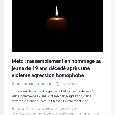
Metz : rassemblement en hommage au
jeune de 19 ans décédé après une
violente agression homophobe
Terrence Khatchadourian
02/06/2026
Un rassemblement est organisé à Metz après le décès d’un
jeune homme de 19 ans, victime d’une agression d’une
extrême violence survenue fin mai. L’événement vise...
actualité Metz
,
agression Metz
,
Couleurs Gaies
,
décès jeune 19 ans
,
drame Moselle
,
enquête Metz
,
faits divers Metz
,