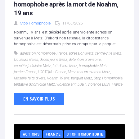
homophobe après la mort de Noahm,
19 ans
Stop Homophobie
11/06/2026
Noahm, 19 ans, est décédé après une violente agression
survenue à Metz. D’abord non retenue, la circonstance
homophobe est désormais prise en compte par le parquet....
agression homophobe France
,
agression Metz
,
centre-ville Metz
,
Couleurs Gaies
,
décès jeune Metz
,
détention provisoire
,
enquête judiciaire Metz
,
fait divers Metz
,
homophobie Metz
,
justice France
,
LGBTQIA+ France
,
Metz
,
mis en examen Metz
,
Moselle faits divers
,
Noahm 19 ans
,
parquet Metz
,
Stop Homophobie
,
tentative d’homicide Metz
,
violence anti LGBT
,
violence LGBT France
EN SAVOIR PLUS
ACTIONS
FRANCE
STOP HOMOPHOBIE