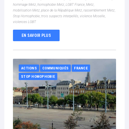
hommage Metz
,
homophobie Metz
,
LGBT France
,
Metz
,
mobilisation Metz
,
place de la République Metz
,
rassemblement Metz
,
Stop Homophobie
,
trois suspects interpellés
,
violence Moselle
,
violences LGBT
EN SAVOIR PLUS
ACTIONS
COMMUNIQUÉS
FRANCE
STOP HOMOPHOBIE