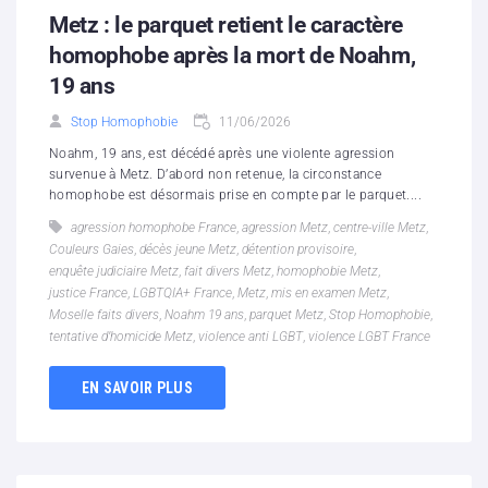
Metz : le parquet retient le caractère
homophobe après la mort de Noahm,
19 ans
Stop Homophobie
11/06/2026
Noahm, 19 ans, est décédé après une violente agression
survenue à Metz. D’abord non retenue, la circonstance
homophobe est désormais prise en compte par le parquet....
agression homophobe France
,
agression Metz
,
centre-ville Metz
,
Couleurs Gaies
,
décès jeune Metz
,
détention provisoire
,
enquête judiciaire Metz
,
fait divers Metz
,
homophobie Metz
,
justice France
,
LGBTQIA+ France
,
Metz
,
mis en examen Metz
,
Moselle faits divers
,
Noahm 19 ans
,
parquet Metz
,
Stop Homophobie
,
tentative d’homicide Metz
,
violence anti LGBT
,
violence LGBT France
EN SAVOIR PLUS