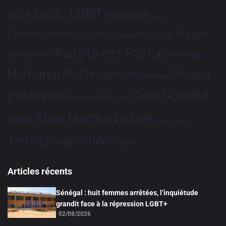
Assos. LGBT
Bioéthique
Asie
Brève
Communiqués
Europe
Culture
Dialogues France-Brésil
France
Faits Divers
Evénements
Hommage
Humanophobie
Justice
People
Partenariat
Société
Politiques
Santé
Religion
Projets
Stop Homophobie
Sport
Tech
Tribune
Vidéo
Témoignage
Études
Articles récents
Sénégal : huit femmes arrêtées, l’inquiétude
grandit face à la répression LGBT+
02/08/2026