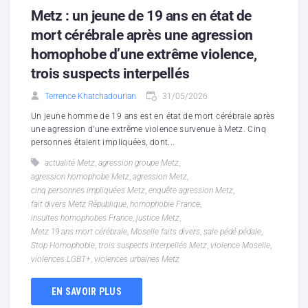
Metz : un jeune de 19 ans en état de
mort cérébrale après une agression
homophobe d’une extrême violence,
trois suspects interpellés
Terrence Khatchadourian
31/05/2026
Un jeune homme de 19 ans est en état de mort cérébrale après
une agression d’une extrême violence survenue à Metz. Cinq
personnes étaient impliquées, dont...
actualité Metz
,
agression groupe Metz
,
agression homophobe Metz
,
agression Metz
,
cinq personnes impliquées Metz
,
enquête agression Metz
,
fait divers Metz République
,
homophobie France
,
insultes homophobes France
,
justice Metz
,
Metz 19 ans mort cérébrale
,
Moselle faits divers
,
sale pédé pédale
,
Stop Homophobie
,
trois suspects interpellés Metz
,
violence Moselle
,
violences LGBT+
,
violences urbaines Metz
EN SAVOIR PLUS