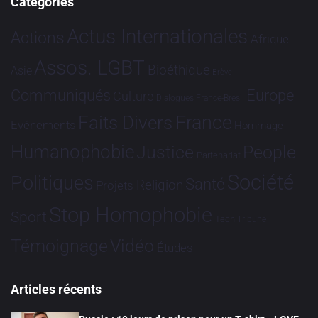
Catégories
Actus Internationales
Actions
Afrique
Assos. LGBT
Bioéthique
Asie
Brève
Communiqués
Europe
Culture
Dialogues France-Brésil
France
Faits Divers
Evénements
Hommage
Humanophobie
Justice
People
Partenariat
Société
Politiques
Santé
Religion
Projets
Stop Homophobie
Sport
Tech
Tribune
Vidéo
Témoignage
Études
Articles récents