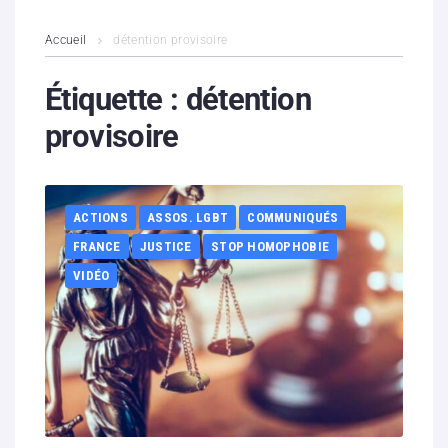
L’association
Accueil
détention provisoire
Contenus litigieux
Étiquette :
détention
provisoire
Nous soutenir
Boutique
ACTIONS
ASSOS. LGBT
COMMUNIQUÉS
Partenaires
FRANCE
JUSTICE
STOP HOMOPHOBIE
VIDÉO
Contacts
Hébergement solidaire