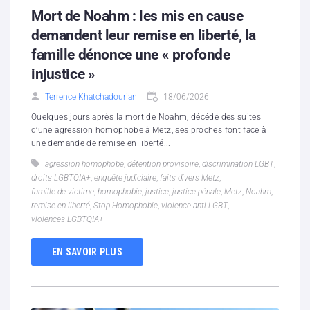
Mort de Noahm : les mis en cause
demandent leur remise en liberté, la
famille dénonce une « profonde
injustice »
Terrence Khatchadourian
18/06/2026
Quelques jours après la mort de Noahm, décédé des suites
d’une agression homophobe à Metz, ses proches font face à
une demande de remise en liberté...
agression homophobe
,
détention provisoire
,
discrimination LGBT
,
droits LGBTQIA+
,
enquête judiciaire
,
faits divers Metz
,
famille de victime
,
homophobie
,
justice
,
justice pénale
,
Metz
,
Noahm
,
remise en liberté
,
Stop Homophobie
,
violence anti-LGBT
,
violences LGBTQIA+
EN SAVOIR PLUS