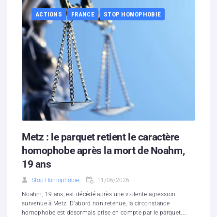
ACTIONS
FRANCE
STOP HOMOPHOBIE
Metz : le parquet retient le caractère
homophobe après la mort de Noahm,
19 ans
Stop Homophobie
11/06/2026
Noahm, 19 ans, est décédé après une violente agression
survenue à Metz. D’abord non retenue, la circonstance
homophobe est désormais prise en compte par le parquet....