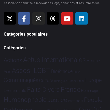
Association habilitée à recevoir des legs, donations et assurances-vie
Catégories populaires
Catégories
Actus Internationales
Actions
Afrique
Assos. LGBT
Bioéthique
Asie
Brève
Communiqués
Europe
Culture
Dialogues France-Brésil
France
Faits Divers
Evénements
Hommage
Humanophobie
Justice
People
Partenariat