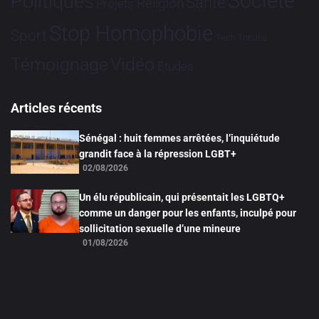
Société
Politiques
Santé
Religion
Projets
Stop Homophobie
Sport
Tech
Tribune
Vidéo
Témoignage
Études
Articles récents
Sénégal : huit femmes arrêtées, l’inquiétude
grandit face à la répression LGBT+
02/08/2026
Un élu républicain, qui présentait les LGBTQ+
comme un danger pour les enfants, inculpé pour
sollicitation sexuelle d’une mineure
01/08/2026