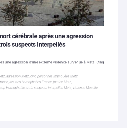
 mort cérébrale après une agression
ois suspects interpellés
rès une agression d’une extrême violence survenue à Metz. Cinq
etz
,
agression Metz
,
cinq personnes impliquées Metz
,
rance
,
insultes homophobes France
,
justice Metz
,
Stop Homophobie
,
trois suspects interpellés Metz
,
violence Moselle
,