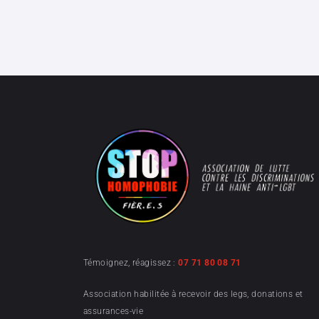
Témoignez, réagissez :
07 71 80 08 71
Association habilitée à recevoir des legs, donations et
assurances-vie