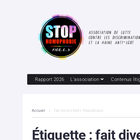
Rapport 2026
L’association
Contenus liti
Accueil
fait divers Metz République
Étiquette :
fait di