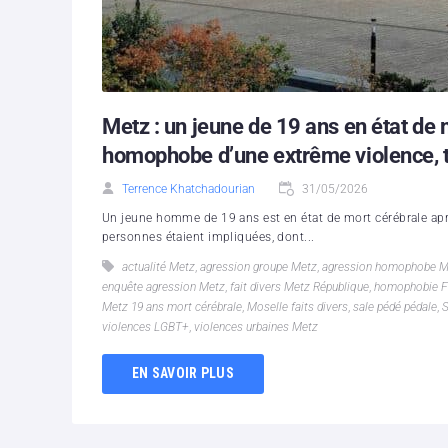
Metz : un jeune de 19 ans en état de
homophobe d’une extrême violence, tr
Terrence Khatchadourian
31/05/2026
Un jeune homme de 19 ans est en état de mort cérébrale ap
personnes étaient impliquées, dont...
actualité Metz
,
agression groupe Metz
,
agression homophobe M
enquête agression Metz
,
fait divers Metz République
,
homophobie F
Metz 19 ans mort cérébrale
,
Moselle faits divers
,
sale pédé pédale
,
violences LGBT+
,
violences urbaines Metz
EN SAVOIR PLUS