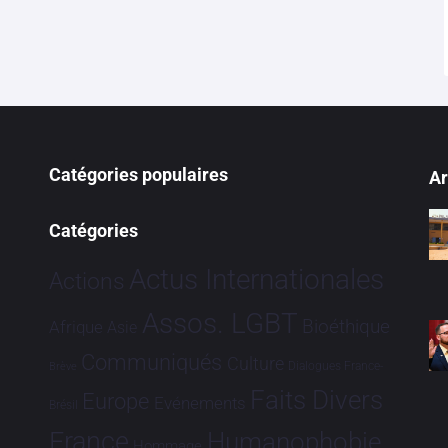
Catégories populaires
Ar
Catégories
Actus Internationales
Actions
Assos. LGBT
Bioéthique
Afrique
Asie
Communiqués
Culture
Dialogues France-
Brève
Faits Divers
Europe
Evénements
Brésil
France
Humanophobie
Hommage