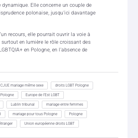
ette dynamique. Elle concerne un couple de
isprudence polonaise, jusqu’ici davantage
’un recours, elle pourrait ouvrir la voie à
 surtout en lumière le rôle croissant des
ts LGBTQIA+ en Pologne, en l’absence de
CJUE mariage même sexe
droits LGBT Pologne
l Pologne
Europe de l’Est LGBT
Lublin tribunal
mariage entre femmes
l
mariage pour tous Pologne
Pologne
étranger
Union européenne droits LGBT