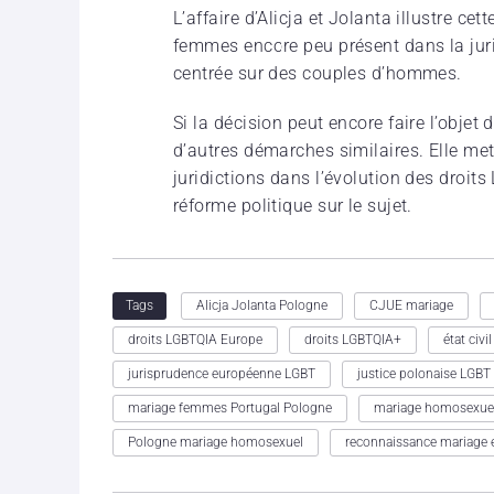
L’affaire d’Alicja et Jolanta illustre c
femmes encore peu présent dans la jur
centrée sur des couples d’hommes.
Si la décision peut encore faire l’objet d
d’autres démarches similaires. Elle met
juridictions dans l’évolution des droi
réforme politique sur le sujet.
Alicja Jolanta Pologne
CJUE mariage
Tags
droits LGBTQIA Europe
droits LGBTQIA+
état civi
jurisprudence européenne LGBT
justice polonaise LGBT
mariage femmes Portugal Pologne
mariage homosexue
Pologne mariage homosexuel
reconnaissance mariage 