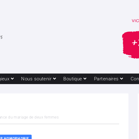
gieux
Nous soutenir
Boutique
Partenaires
Con
aissance du mariage de deux femmes
P HOMOPHOBIE