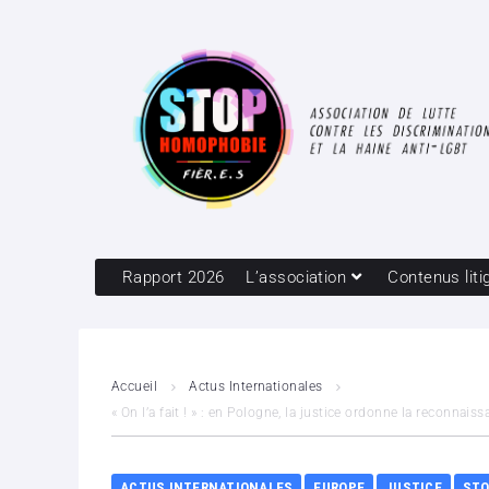
Rapport 2026
L’association
Contenus liti
Accueil
Actus Internationales
« On l’a fait ! » : en Pologne, la justice ordonne la reconn
ACTUS INTERNATIONALES
EUROPE
JUSTICE
STO