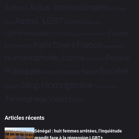
Actus Internationales
Actions
Afrique
Assos. LGBT
Bioéthique
Asie
Brève
Communiqués
Europe
Culture
Dialogues France-Brésil
France
Faits Divers
Evénements
Hommage
Humanophobie
Justice
People
Partenariat
Société
Politiques
Santé
Religion
Projets
Stop Homophobie
Sport
Tech
Tribune
Vidéo
Témoignage
Études
Articles récents
Sénégal : huit femmes arrêtées, l’inquiétude
grandit face à la répression LGBT+