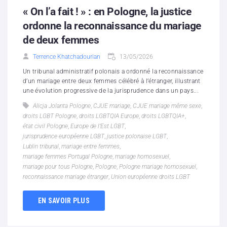
« On l’a fait ! » : en Pologne, la justice
ordonne la reconnaissance du mariage
de deux femmes
Terrence Khatchadourian
13/05/2026
Un tribunal administratif polonais a ordonné la reconnaissance
d’un mariage entre deux femmes célébré à l’étranger, illustrant
une évolution progressive de la jurisprudence dans un pays...
Alicja Jolanta Pologne
,
CJUE mariage
,
CJUE mariage même sexe
,
droits LGBT Pologne
,
droits LGBTQIA Europe
,
droits LGBTQIA+
,
état civil Pologne
,
Europe de l’Est LGBT
,
jurisprudence européenne LGBT
,
justice polonaise LGBT
,
Lublin tribunal
,
mariage entre femmes
,
mariage femmes Portugal Pologne
,
mariage homosexuel
,
mariage pour tous Pologne
,
Pologne
,
Pologne mariage homosexuel
,
reconnaissance mariage étranger
,
Union européenne droits LGBT
EN SAVOIR PLUS