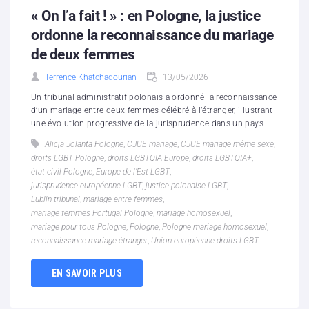
« On l’a fait ! » : en Pologne, la justice
ordonne la reconnaissance du mariage
de deux femmes
Terrence Khatchadourian
13/05/2026
Un tribunal administratif polonais a ordonné la reconnaissance
d’un mariage entre deux femmes célébré à l’étranger, illustrant
une évolution progressive de la jurisprudence dans un pays...
Alicja Jolanta Pologne
,
CJUE mariage
,
CJUE mariage même sexe
,
droits LGBT Pologne
,
droits LGBTQIA Europe
,
droits LGBTQIA+
,
état civil Pologne
,
Europe de l’Est LGBT
,
jurisprudence européenne LGBT
,
justice polonaise LGBT
,
Lublin tribunal
,
mariage entre femmes
,
mariage femmes Portugal Pologne
,
mariage homosexuel
,
mariage pour tous Pologne
,
Pologne
,
Pologne mariage homosexuel
,
reconnaissance mariage étranger
,
Union européenne droits LGBT
EN SAVOIR PLUS