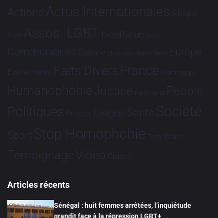
Actus Internationales
Actions
Afrique
Assos. LGBT
Bioéthique
Asie
Brève
Communiqués
Europe
Culture
Dialogues France-Brésil
France
Faits Divers
Evénements
Hommage
Humanophobie
Justice
People
Partenariat
Société
Politiques
Santé
Religion
Projets
Stop Homophobie
Sport
Tech
Tribune
Vidéo
Témoignage
Études
Articles récents
Sénégal : huit femmes arrêtées, l’inquiétude
grandit face à la répression LGBT+