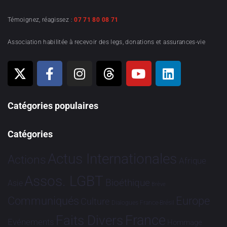
Témoignez, réagissez :
07 71 80 08 71
Association habilitée à recevoir des legs, donations et assurances-vie
Catégories populaires
Catégories
Actus Internationales
Actions
Afrique
Assos. LGBT
Bioéthique
Asie
Brève
Communiqués
Europe
Culture
Dialogues France-Brésil
France
Faits Divers
Evénements
Hommage