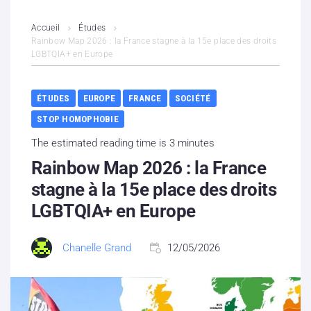
L’association
Accueil
Études
Rainbow Map 2026 : la France stagne à la 15e place des droits
LGBTQIA+ en Europe
Contenus litigieux
Nous soutenir
ÉTUDES
EUROPE
FRANCE
SOCIÉTÉ
STOP HOMOPHOBIE
Boutique
The estimated reading time is 3 minutes
Partenaires
Rainbow Map 2026 : la France
stagne à la 15e place des droits
Contacts
LGBTQIA+ en Europe
Hébergement solidaire
Chanelle Grand
12/05/2026