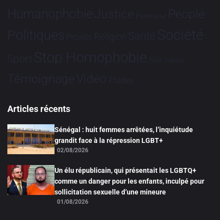
Humanophobie
Justice
People
Partenariat
Société
Politiques
Santé
Religion
Projets
Stop Homophobie
Sport
Tech
Tribune
Vidéo
Témoignage
Études
Articles récents
Sénégal : huit femmes arrêtées, l’inquiétude
grandit face à la répression LGBT+
02/08/2026
Un élu républicain, qui présentait les LGBTQ+
comme un danger pour les enfants, inculpé pour
sollicitation sexuelle d’une mineure
01/08/2026