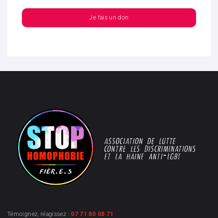
Je fais un don
Témoignez, réagissez :
07 71 80 08 71