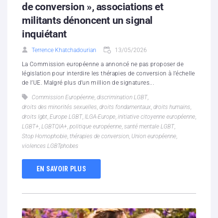
de conversion », associations et
militants dénoncent un signal
inquiétant
Terrence Khatchadourian
13/05/2026
La Commission européenne a annoncé ne pas proposer de
législation pour interdire les thérapies de conversion à l’échelle
de l’UE. Malgré plus d’un million de signatures...
Commission Européenne
,
discrimination LGBT
,
droits des minorités sexuelles
,
droits fondamentaux
,
droits humains
,
droits lgbt
,
Europe LGBT
,
ILGA-Europe
,
initiative citoyenne européenne
,
LGBT+
,
LGBTQIA+
,
politique européenne
,
santé mentale LGBT
,
Stop Homophobie
,
thérapies de conversion
,
Union européenne
,
violences LGBTphobes
EN SAVOIR PLUS