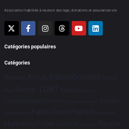
Association habilitée à recevoir des legs, donations et assurances-vie
Catégories populaires
Catégories
Actus Internationales
Actions
Afrique
Assos. LGBT
Bioéthique
Asie
Brève
Communiqués
Europe
Culture
Dialogues France-Brésil
France
Faits Divers
Evénements
Hommage
Humanophobie
Justice
People
Partenariat