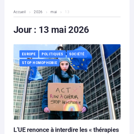
L’association
Accueil
2026
mai
13
Contenus litigieux
Jour :
13 mai 2026
Nous soutenir
EUROPE
POLITIQUES
SOCIÉTÉ
Boutique
STOP HOMOPHOBIE
Partenaires
Contacts
Hébergement solidaire
L’UE renonce à interdire les « thérapies