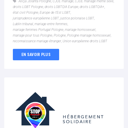
Alicja Jolanta Pologne
,
CJUE mariage
,
CJUE mariage même sexe
,
droits LGBT Pologne
,
droits LGBTQIA Europe
,
droits LGBTQIA+
,
état civil Pologne
,
Europe de l’Est LGBT
,
jurisprudence européenne LGBT
,
justice polonaise LGBT
,
Lublin tribunal
,
mariage entre femmes
,
mariage femmes Portugal Pologne
,
mariage homosexuel
,
mariage pour tous Pologne
,
Pologne
,
Pologne mariage homosexuel
,
reconnaissance mariage étranger
,
Union européenne droits LGBT
EN SAVOIR PLUS