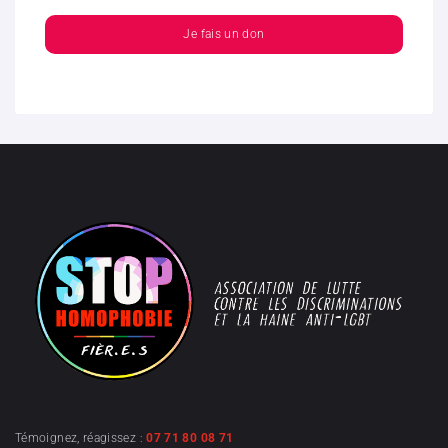
Je fais un don
Témoignez, réagissez :
07 71 80 08 71