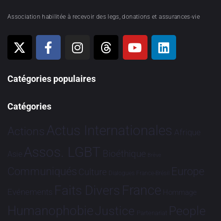
Association habilitée à recevoir des legs, donations et assurances-vie
Catégories populaires
Catégories
Actus Internationales
Actions
Afrique
Assos. LGBT
Bioéthique
Asie
Brève
Communiqués
Europe
Culture
Dialogues France-Brésil
France
Faits Divers
Evénements
Hommage
Humanophobie
Justice
People
Partenariat