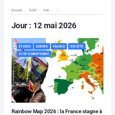
L’association
Accueil
2026
mai
12
Contenus litigieux
Jour :
12 mai 2026
Nous soutenir
ÉTUDES
EUROPE
FRANCE
SOCIÉTÉ
Boutique
STOP HOMOPHOBIE
Partenaires
Contacts
Hébergement solidaire
Rainbow Map 2026 : la France stagne à