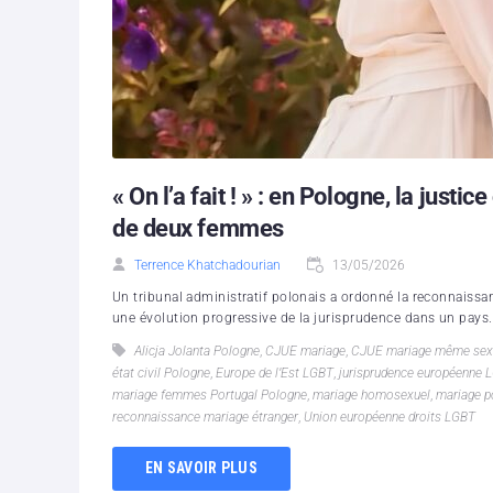
« On l’a fait ! » : en Pologne, la jus
de deux femmes
Terrence Khatchadourian
13/05/2026
Un tribunal administratif polonais a ordonné la reconnaissan
une évolution progressive de la jurisprudence dans un pays.
Alicja Jolanta Pologne
,
CJUE mariage
,
CJUE mariage même sex
état civil Pologne
,
Europe de l’Est LGBT
,
jurisprudence européenne 
mariage femmes Portugal Pologne
,
mariage homosexuel
,
mariage p
reconnaissance mariage étranger
,
Union européenne droits LGBT
EN SAVOIR PLUS