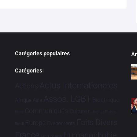
Catégories populaires
Ar
Catégories
Actus Internationales
Actions
Assos. LGBT
Bioéthique
Afrique
Asie
Communiqués
Culture
Dialogues France-
Brève
Faits Divers
Europe
Evénements
Brésil
France
Humanophobie
Hommage