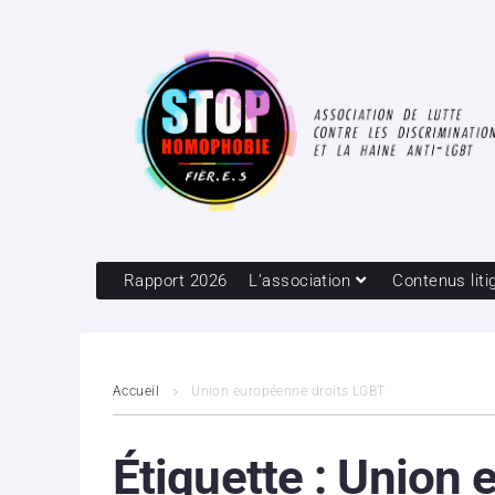
Rapport 2026
L’association
Contenus liti
Accueil
Union européenne droits LGBT
Étiquette :
Union 