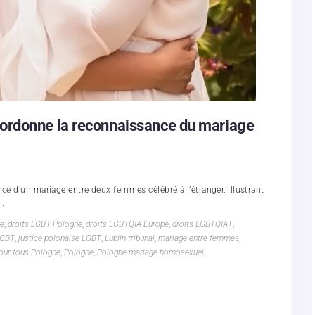
tice ordonne la reconnaissance du mariage
ce d’un mariage entre deux femmes célébré à l’étranger, illustrant
..
e
,
droits LGBT Pologne
,
droits LGBTQIA Europe
,
droits LGBTQIA+
,
LGBT
,
justice polonaise LGBT
,
Lublin tribunal
,
mariage entre femmes
,
our tous Pologne
,
Pologne
,
Pologne mariage homosexuel
,