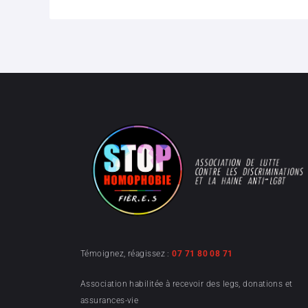
Témoignez, réagissez :
07 71 80 08 71
Association habilitée à recevoir des legs, donations et
assurances-vie