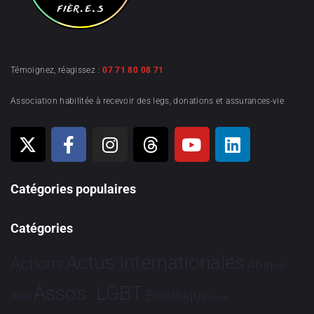
Témoignez, réagissez :
07 71 80 08 71
Association habilitée à recevoir des legs, donations et assurances-vie
Catégories populaires
Catégories
Actus Internationales
Actions
Afrique
Assos. LGBT
Bioéthique
Asie
Brève