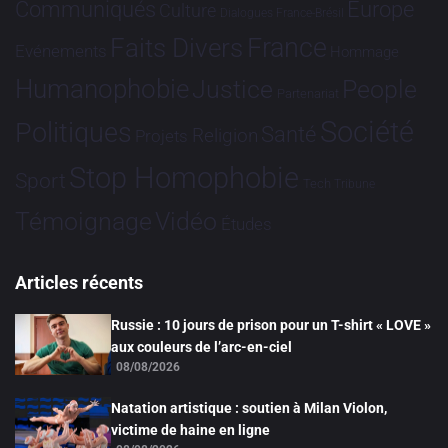
Communiqués
Europe
Culture
Dialogues France-Brésil
France
Faits Divers
Evénements
Hommage
Humanophobie
Justice
People
Partenariat
Société
Politiques
Santé
Religion
Projets
Stop Homophobie
Sport
Tech
Tribune
Vidéo
Témoignage
Études
Articles récents
Russie : 10 jours de prison pour un T-shirt « LOVE »
aux couleurs de l’arc-en-ciel
08/08/2026
Natation artistique : soutien à Milan Violon,
victime de haine en ligne