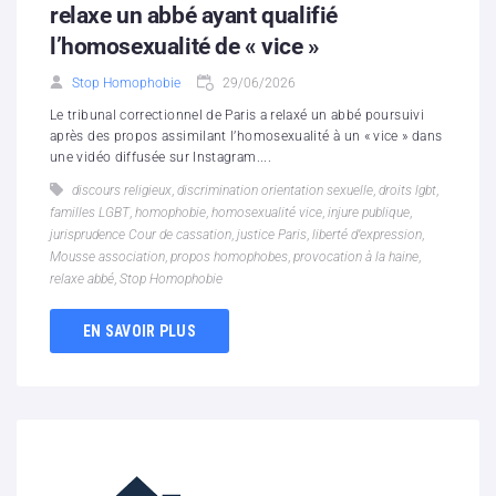
relaxe un abbé ayant qualifié
l’homosexualité de « vice »
Stop Homophobie
29/06/2026
Le tribunal correctionnel de Paris a relaxé un abbé poursuivi
après des propos assimilant l’homosexualité à un « vice » dans
une vidéo diffusée sur Instagram....
discours religieux
,
discrimination orientation sexuelle
,
droits lgbt
,
familles LGBT
,
homophobie
,
homosexualité vice
,
injure publique
,
jurisprudence Cour de cassation
,
justice Paris
,
liberté d’expression
,
Mousse association
,
propos homophobes
,
provocation à la haine
,
relaxe abbé
,
Stop Homophobie
EN SAVOIR PLUS