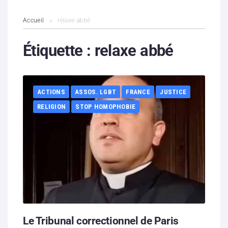
L’association
Accueil
relaxe abbé
Contenus litigieux
Étiquette :
relaxe abbé
Nous soutenir
ACTIONS
ASSOS. LGBT
FRANCE
JUSTICE
Boutique
RELIGION
STOP HOMOPHOBIE
Partenaires
Contacts
Hébergement solidaire
Le Tribunal correctionnel de Paris