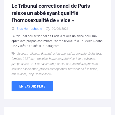
Le Tribunal correctionnel de Paris
relaxe un abbé ayant qualifié
l’homosexualité de « vice »
Stop Homophobie
29/06/2026
Le tribunal correctionnel de Paris a relaxé un abbé poursuivi
après des propos assimilant l’homosexualité à un « vice » dans
une vidéo diffusée sur Instagram....
discours religieux
,
discrimination orientation sexuelle
,
droits lgbt
,
familles LGBT
,
homophobie
,
homosexualité vice
,
injure publique
,
jurisprudence Cour de cassation
,
justice Paris
,
liberté d’expression
,
Mousse association
,
propos homophobes
,
provocation à la haine
,
relaxe abbé
,
Stop Homophobie
EN SAVOIR PLUS