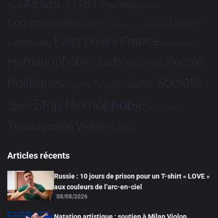
Assos. LGBT
Bioéthique
Asie
Brève
Communiqués
Europe
Culture
Dialogues France-Brésil
France
Faits Divers
Evénements
Hommage
Humanophobie
Justice
People
Partenariat
Société
Politiques
Santé
Religion
Projets
Stop Homophobie
Sport
Tech
Tribune
Vidéo
Témoignage
Études
Articles récents
Russie : 10 jours de prison pour un T-shirt « LOVE »
aux couleurs de l’arc-en-ciel
08/08/2026
Natation artistique : soutien à Milan Violon,