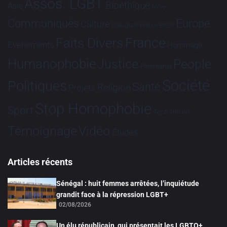
Assos. LGBT
Bioéthique
Asie
Brève
Communiqués
Europe
Culture
Dialogues France-Brésil
France
Faits Divers
Evénements
Hommage
Humanophobie
Justice
People
Partenariat
Société
Politiques
Santé
Religion
Projets
Stop Homophobie
Sport
Tech
Tribune
Vidéo
Témoignage
Études
Articles récents
Sénégal : huit femmes arrêtées, l’inquiétude
grandit face à la répression LGBT+
02/08/2026
Un élu républicain, qui présentait les LGBTQ+