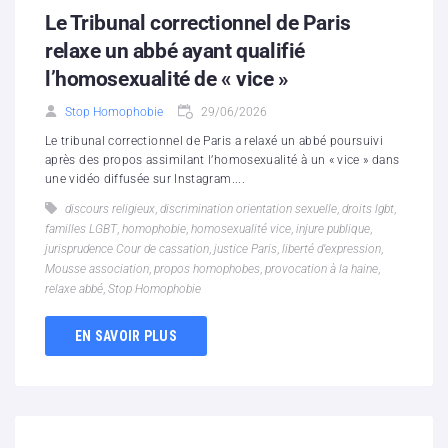
Le Tribunal correctionnel de Paris
relaxe un abbé ayant qualifié
l’homosexualité de « vice »
Stop Homophobie
29/06/2026
Le tribunal correctionnel de Paris a relaxé un abbé poursuivi
après des propos assimilant l’homosexualité à un « vice » dans
une vidéo diffusée sur Instagram....
discours religieux
,
discrimination orientation sexuelle
,
droits lgbt
,
familles LGBT
,
homophobie
,
homosexualité vice
,
injure publique
,
jurisprudence Cour de cassation
,
justice Paris
,
liberté d’expression
,
Mousse association
,
propos homophobes
,
provocation à la haine
,
relaxe abbé
,
Stop Homophobie
EN SAVOIR PLUS