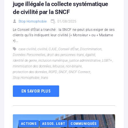
juge illégale la collecte systématique
de civilité par la SNCF
Stop Homophobie
01/08/2025
Le Conseil d’État a tranché : la SNCF ne peut plus exiger de ses
clients qu’ils indiquent leur civilité (« Monsieur » ou « Madame
»)...
case civilité
,
civilité
,
CJUE
,
Conseil d’État
,
Discrimination
,
Données Personnelles
,
droit des personnes trans
,
égalité
,
identité de genre
,
inclusion numérique
,
justice administrative
,
LGBT+
,
minimisation des données
,
Mousse
,
non-binaire
,
protection des données
,
RGPD
,
SNCF
,
SNCF Connect
,
Stop Homophobie
,
trans
EN SAVOIR PLUS
ACTIONS
ASSOS. LGBT
COMMUNIQUÉS