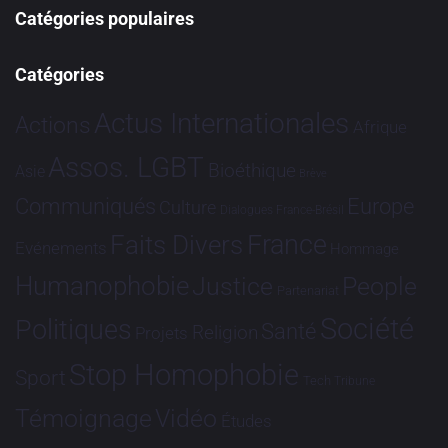
Catégories populaires
Catégories
Actus Internationales
Actions
Afrique
Assos. LGBT
Bioéthique
Asie
Brève
Communiqués
Europe
Culture
Dialogues France-Brésil
France
Faits Divers
Evénements
Hommage
Humanophobie
Justice
People
Partenariat
Société
Politiques
Santé
Religion
Projets
Stop Homophobie
Sport
Tech
Tribune
Vidéo
Témoignage
Études