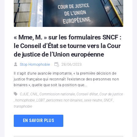
« Mme, M. » sur les formulaires SNCF :
le Conseil d’État se tourne vers la Cour
de justice de l’Union européenne
Stop Homophobie
28/06/2023
Il s'agit d'une avancée importante, « la première décision de
justice française qui reconnaît l’existence des personnes non
binaires », quelle que soit la position que...
CJUE
,
CNIL
,
Commission nationale
,
Conseil d'état
,
Cour de justice
,
homophobie
,
LGBT
,
personnes non binaires
,
sexe neutre
,
SNCF
,
transphobie
EN SAVOIR PLUS