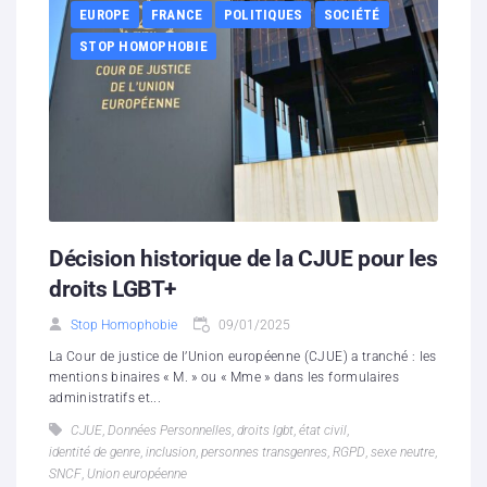
EUROPE
FRANCE
POLITIQUES
SOCIÉTÉ
STOP HOMOPHOBIE
Décision historique de la CJUE pour les
droits LGBT+
Stop Homophobie
09/01/2025
La Cour de justice de l’Union européenne (CJUE) a tranché : les
mentions binaires « M. » ou « Mme » dans les formulaires
administratifs et...
CJUE
,
Données Personnelles
,
droits lgbt
,
état civil
,
identité de genre
,
inclusion
,
personnes transgenres
,
RGPD
,
sexe neutre
,
SNCF
,
Union européenne