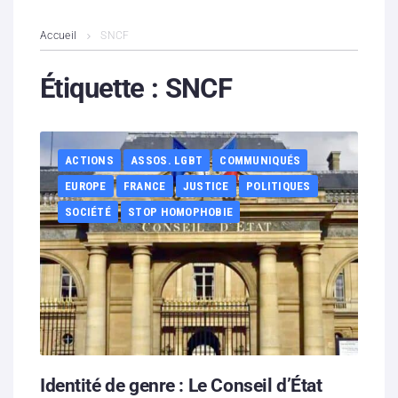
L’association
Accueil
SNCF
Contenus litigieux
Étiquette :
SNCF
Nous soutenir
ACTIONS
ASSOS. LGBT
COMMUNIQUÉS
Boutique
EUROPE
FRANCE
JUSTICE
POLITIQUES
Partenaires
SOCIÉTÉ
STOP HOMOPHOBIE
Contacts
Hébergement solidaire
Identité de genre : Le Conseil d’État