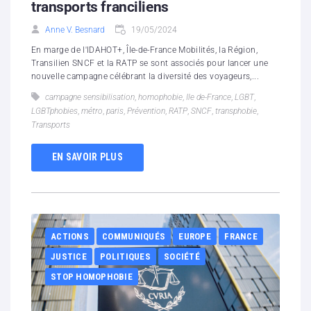
transports franciliens
Anne V. Besnard
19/05/2024
En marge de l'IDAHOT+, Île-de-France Mobilités, la Région,
Transilien SNCF et la RATP se sont associés pour lancer une
nouvelle campagne célébrant la diversité des voyageurs,...
campagne sensibilisation
,
homophobie
,
Ile de-France
,
LGBT
,
LGBTphobies
,
métro
,
paris
,
Prévention
,
RATP
,
SNCF
,
transphobie
,
Transports
EN SAVOIR PLUS
ACTIONS
COMMUNIQUÉS
EUROPE
FRANCE
JUSTICE
POLITIQUES
SOCIÉTÉ
STOP HOMOPHOBIE