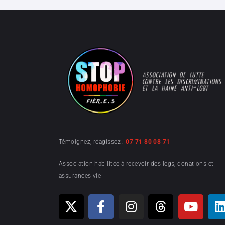
Témoignez, réagissez :
07 71 80 08 71
Association habilitée à recevoir des legs, donations et
assurances-vie