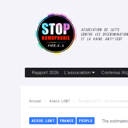
Rapport 2026
L’association
Contenus liti
Accueil
Assos. LGBT
Solidays 2015 : De la musiqu
ASSOS. LGBT
FRANCE
PEOPLE
The estimated