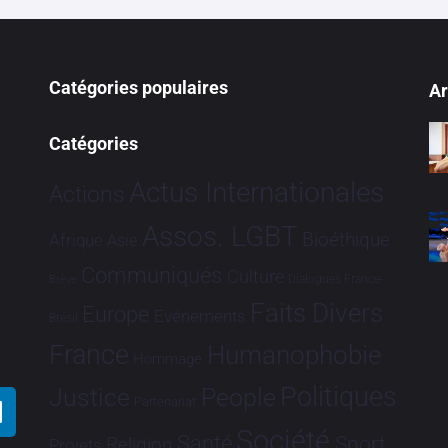
Catégories populaires
Ar
Catégories
Actus Internationales
Actions
Assos. LGBT
Bioéthique
Afrique
Asie
Communiqués
Culture
Dialogues France-
Brève
Faits Divers
Europe
Evénements
Brésil
France
Humanophobie
Hommage
Politiques
Justice
People
Partenariat
Société
Santé
Sport
Religion
Projets