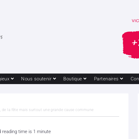
gieux
Nous soutenir
Boutique
Partenaires
Con
e, de la fête mais surtout une grande cause commune
 reading time is 1 minute