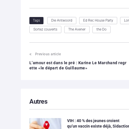
Die Antwoord
Ed Rec House Party
Lo
Tags
Sortez couverts
The Avener
the Do
Previous article
L’amour est dans le pré : Karine Le Marchand regr
ette «le départ de Guillaume»
Autres
VIH : 40 % des jeunes croient
qu’un vaccin existe déjà, Sidactio