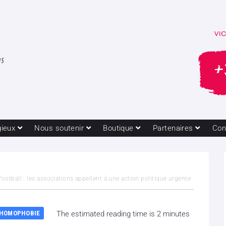
gieux
Nous soutenir
Boutique
Partenaires
Con
ootball : les associations appellent à une action politique urgente
 HOMOPHOBIE
The estimated reading time is 2 minutes