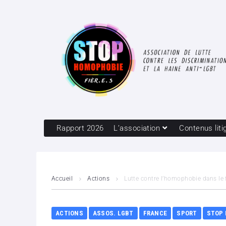
Rapport 2026
L’association
Contenus liti
Accueil
Actions
Lutte contre l’homophobie dans le f
ACTIONS
ASSOS. LGBT
FRANCE
SPORT
STOP