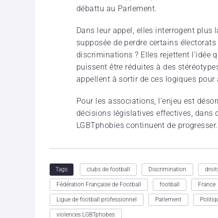
débattu au Parlement.
Dans leur appel, elles interrogent plus 
supposée de perdre certains électorats ju
discriminations ? Elles rejettent l’idée
puissent être réduites à des stéréotype
appellent à sortir de ces logiques pour
Pour les associations, l’enjeu est dés
décisions législatives effectives, dans
LGBTphobies continuent de progresser.
clubs de football
Discrimination
droit
Tags
Fédération Française de Football
football
France
Ligue de football professionnel
Parlement
Politiq
violences LGBTphobes