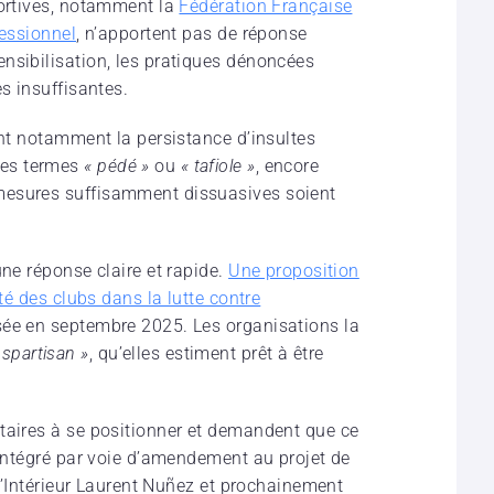
portives, notamment la
Fédération Française
fessionnel
, n’apportent pas de réponse
nsibilisation, les pratiques dénoncées
s insuffisantes.
ent notamment la persistance d’insultes
les termes
« pédé »
ou
« tafiole »
, encore
mesures suffisamment dissuasives soient
une réponse claire et rapide.
Une proposition
ité des clubs dans la lutte contre
ée en septembre 2025. Les organisations la
anspartisan »
, qu’elles estiment prêt à être
taires à se positionner et demandent que ce
 intégré par voie d’amendement au projet de
 l’Intérieur Laurent Nuñez et prochainement