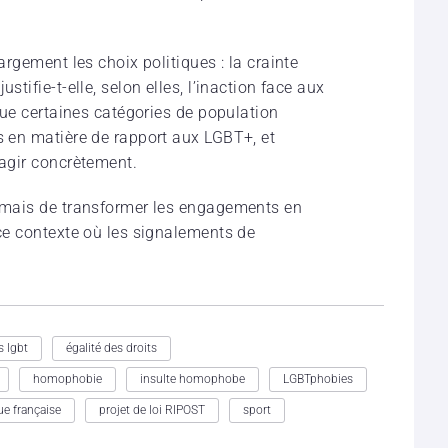
largement les choix politiques : la crainte
stifie-t-elle, selon elles, l’inaction face aux
 que certaines catégories de population
s en matière de rapport aux LGBT+, et
 agir concrètement.
ormais de transformer les engagements en
 ce contexte où les signalements de
s lgbt
égalité des droits
homophobie
insulte homophobe
LGBTphobies
ue française
projet de loi RIPOST
sport