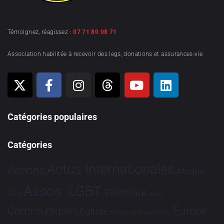
Témoignez, réagissez :
07 71 80 08 71
Association habilitée à recevoir des legs, donations et assurances-vie
Catégories populaires
Catégories
Actus Internationales
Actions
Afrique
Assos. LGBT
Bioéthique
Asie
Brève
Communiqués
Europe
Culture
Dialogues France-Brésil