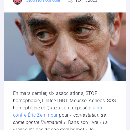
Stop Homophobie
12/11/2023
En mars dernier, six associations, STOP
homophobie, L’Inter-LGBT, Mousse, Adheos, SOS
homophobie et Quazar, ont déposé
plainte
contre Éric Zemmour
pour
« contestation de
crime contre l’humanité »
. Dans son livre
« La
France n’a pas dit son dernier mot »
, le