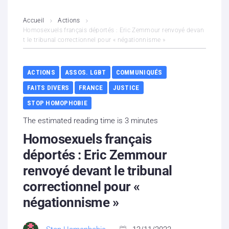
L’association
Accueil
Actions
Homosexuels français déportés : Eric Zemmour renvoyé devan
t le tribunal correctionnel pour « négationnisme »
Contenus litigieux
Nous soutenir
ACTIONS
ASSOS. LGBT
COMMUNIQUÉS
FAITS DIVERS
FRANCE
JUSTICE
Boutique
STOP HOMOPHOBIE
Partenaires
The estimated reading time is 3 minutes
Homosexuels français
Contacts
déportés : Eric Zemmour
renvoyé devant le tribunal
Hébergement solidaire
correctionnel pour «
négationnisme »