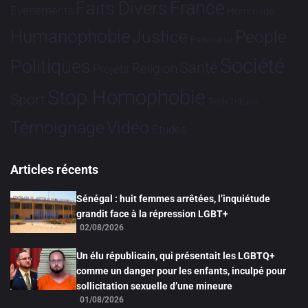
France
Faits Divers
Evénements
Hommage
Humanophobie
Justice
People
Partenariat
Société
Politiques
Santé
Religion
Projets
Stop Homophobie
Sport
Tech
Tribune
Vidéo
Témoignage
Études
Articles récents
Sénégal : huit femmes arrêtées, l’inquiétude
grandit face à la répression LGBT+
02/08/2026
Un élu républicain, qui présentait les LGBTQ+
comme un danger pour les enfants, inculpé pour
sollicitation sexuelle d’une mineure
01/08/2026