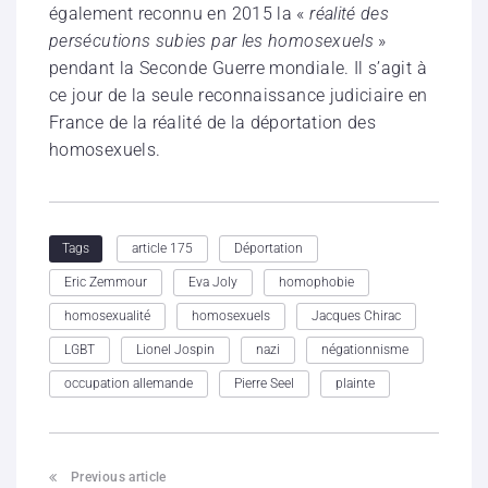
également reconnu en 2015 la «
réalité des
persécutions subies par les homosexuels
»
pendant la Seconde Guerre mondiale. Il s’agit à
ce jour de la seule reconnaissance judiciaire en
France de la réalité de la déportation des
homosexuels.
article 175
Déportation
Tags
Eric Zemmour
Eva Joly
homophobie
homosexualité
homosexuels
Jacques Chirac
LGBT
Lionel Jospin
nazi
négationnisme
occupation allemande
Pierre Seel
plainte
Previous article