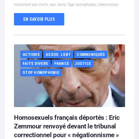
monument aux morts
,
nazi
,
Nord
,
Tags homophobes
,
Valenciennes
EN SAVOIR PLUS
ACTIONS
ASSOS. LGBT
COMMUNIQUÉS
FAITS DIVERS
FRANCE
JUSTICE
STOP HOMOPHOBIE
Homosexuels français déportés : Eric
Zemmour renvoyé devant le tribunal
correctionnel pour « négationnisme »