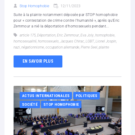
Stop Homophobie
12/11/2023
Suite à la plainte notamment déposée par STOP homophobie
pour « contestation de crime contre l'humanité », après qu'Eric
Zemmour a nié la déportation d’homosexuels pendant...
article 175
,
Déportation
,
Eric Zemmour
,
Eva Joly
,
homophobie
,
homosexualité
,
homosexuels
,
Jacques Chirac
,
LGBT
,
Lionel Jospin
,
nazi
,
négationnisme
,
occupation allemande
,
Pierre Seel
,
plainte
EN SAVOIR PLUS
ACTUS INTERNATIONALES
POLITIQUES
SOCIÉTÉ
STOP HOMOPHOBIE