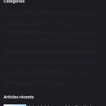
Catégories
Actus Internationales
Actions
Afrique
Assos. LGBT
Bioéthique
Asie
Brève
Communiqués
Europe
Culture
Dialogues France-Brésil
France
Faits Divers
Evénements
Hommage
Humanophobie
Justice
People
Partenariat
Société
Politiques
Santé
Religion
Projets
Stop Homophobie
Sport
Tech
Tribune
Vidéo
Témoignage
Études
Articles récents