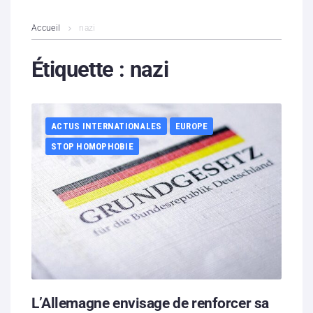
L’association
Accueil
nazi
Contenus litigieux
Étiquette :
nazi
Nous soutenir
ACTUS INTERNATIONALES
EUROPE
Boutique
STOP HOMOPHOBIE
Partenaires
Contacts
Hébergement solidaire
L’Allemagne envisage de renforcer sa