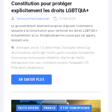
Constitution pour protéger
explicitement les droits LGBTQIA+
Terrence Khatchadourian
07/08/2024
Le gouvernement allemand propose d'ajouter l'orientation
sexuelle à la Constitution pour renforcer les droits LGBTQIA+.
Actuellement, la Loi fondamentale ne couvre pas cet aspect,
laissant une...
Allemagne
,
article 175
,
Berlin Pride
,
Christopher Street Day
,
discriminations
,
droits lgbt
,
Fiertés
,
guerre mondiale
,
homophobie
,
homosexuel
,
homosexuels réhabilités
,
Marche des fiertés
,
Mariage pour tous
,
nazi
,
orientation sexuelle
,
Paragraphe 175
,
Pride Berlin
,
réhabilitation
EN SAVOIR PLUS
FAITS DIVERS
FRANCE
STOP HOMOPHOBIE