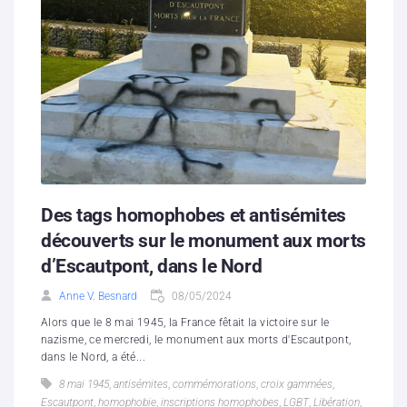
Des tags homophobes et antisémites
découverts sur le monument aux morts
d’Escautpont, dans le Nord
Anne V. Besnard
08/05/2024
Alors que le 8 mai 1945, la France fêtait la victoire sur le
nazisme, ce mercredi, le monument aux morts d'Escautpont,
dans le Nord, a été...
8 mai 1945
,
antisémites
,
commémorations
,
croix gammées
,
Escautpont
,
homophobie
,
inscriptions homophobes
,
LGBT
,
Libération
,