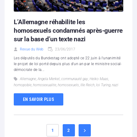
L’Allemagne réhabilite les
homosexuels condamnés après-guerre
sur la base d’un texte nazi
Revue du Web
23/06/2017
Les députés du Bundestag ont adopté ce 22 juin à l'unanimité
le projet de loi porté depuis plus d'un an par le ministre social-
démocrate de la...
Allemagne
,
Angela Merkel
,
communauté gay
,
Heiko Maas
,
homopobie
,
homosexualite
,
homosexuels
,
IIIe Reich
,
loi Turing
,
nazi
EN SAVOIR PLUS
1
2