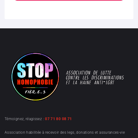
Témoignez, réagissez :
07 71 80 08 71
Association habilitée à recevoir des legs, donations et assurances-vie