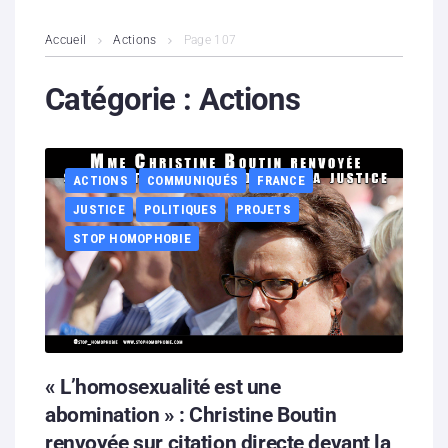
L’association
Accueil
Actions
Page 107
Contenus litigieux
Catégorie :
Actions
Nous soutenir
ACTIONS
COMMUNIQUÉS
FRANCE
Boutique
JUSTICE
POLITIQUES
PROJETS
Partenaires
STOP HOMOPHOBIE
Contacts
Hébergement solidaire
« L’homosexualité est une
abomination » : Christine Boutin
renvoyée sur citation directe devant la