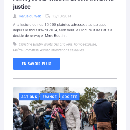
justice
Revue du Web
13/10/2014
A la lecture de nos 10.000 plaintes adressées au parquet
depuis le mois d'avril 2014, Monsieur le Procureur de Paris a
décidé de renvoyer Mme Boutin...
Christine Boutin
,
droits des citoyens
,
homosexualite
,
Maître Emmanuel Asmar
,
orientations sexuelles
EN SAVOIR PLUS
ACTIONS
FRANCE
SOCIÉTÉ