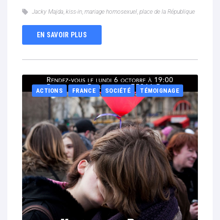
Jacky Majda
,
kiss-in
,
mariage homosexuel
,
place de la République
EN SAVOIR PLUS
ACTIONS
FRANCE
SOCIÉTÉ
TÉMOIGNAGE