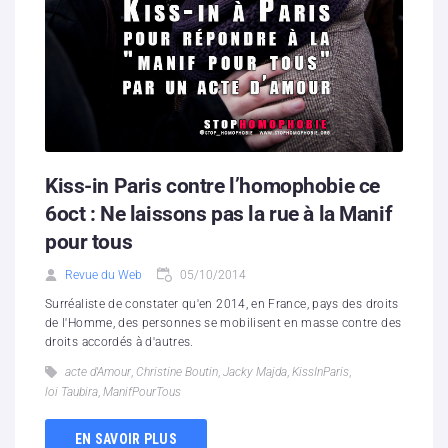
Kiss-in Paris contre l’homophobie ce
6oct : Ne laissons pas la rue à la Manif
pour tous
Revue du Web
05/10/2014
Surréaliste de constater qu'en 2014, en France, pays des droits
de l'Homme, des personnes se mobilisent en masse contre des
droits accordés à d'autres.
acte d'Amour
,
Christine Boutin
,
Jacky Majda
,
KissInParis
,
loi Taubira
,
ManifPourTous
EN SAVOIR PLUS