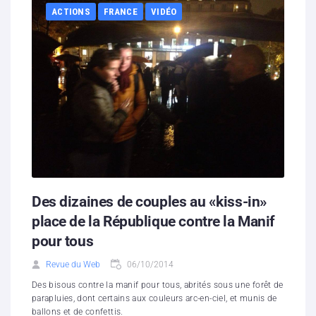
ACTIONS
FRANCE
VIDÉO
Des dizaines de couples au «kiss-in»
place de la République contre la Manif
pour tous
Revue du Web
06/10/2014
Des bisous contre la manif pour tous, abrités sous une forêt de
parapluies, dont certains aux couleurs arc-en-ciel, et munis de
ballons et de confettis.