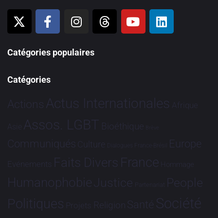
Catégories populaires
Catégories
Actus Internationales
Actions
Afrique
Assos. LGBT
Bioéthique
Asie
Brève
Communiqués
Europe
Culture
Dialogues France-Brésil
France
Faits Divers
Evénements
Hommage
Humanophobie
Justice
People
Partenariat
Société
Politiques
Santé
Religion
Projets