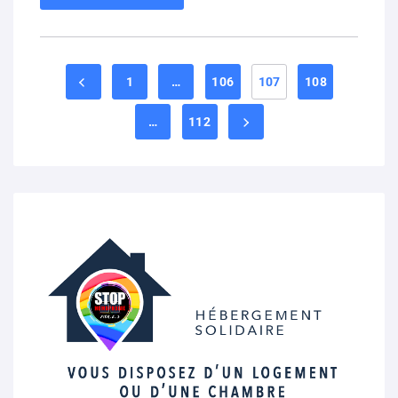
1
…
106
107
108
…
112