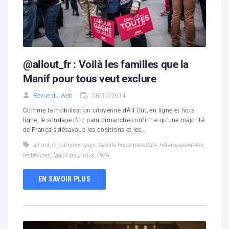
@allout_fr : Voilà les familles que la
Manif pour tous veut exclure
Revue du Web
08/10/2014
Comme la mobilisation citoyenne d'All Out, en ligne et hors
ligne, le sondage Ifop paru dimanche confirme qu'une majorité
de Français désavoue les positions et les...
all out
,
bi
,
citoyens gays
,
famille homoparentale
,
hétéroparentales
,
lesbiennes
,
Manif pour tous
,
PMA
EN SAVOIR PLUS